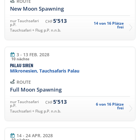
ROUTE
New Moon Spawning
5’513
nur Tauchsafari
CHF
14 von 16 Plätze
p.P.
frei
Tauchsafari + Flug p.P. n.n.b.
3 - 13 FEB. 2028
10 nächte
PALAU SIREN
Mikronesien, Tauchsafaris Palau
ROUTE
Full Moon Spawning
5’513
nur Tauchsafari
CHF
6 von 16 Plätze
p.P.
frei
Tauchsafari + Flug p.P. n.n.b.
14 - 24 APR. 2028
10 nächte