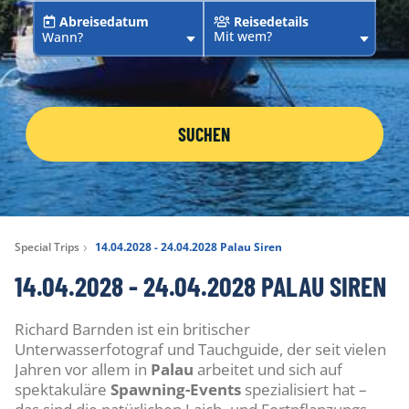
Abreisedatum
Reisedetails
Mit wem?
Wann?
SUCHEN
Special Trips
14.04.2028 - 24.04.2028 Palau Siren
14.04.2028 - 24.04.2028 PALAU SIREN
Richard Barnden ist ein britischer
Unterwasserfotograf und Tauchguide, der seit vielen
Jahren vor allem in
Palau
arbeitet und sich auf
spektakuläre
Spawning-Events
spezialisiert hat –