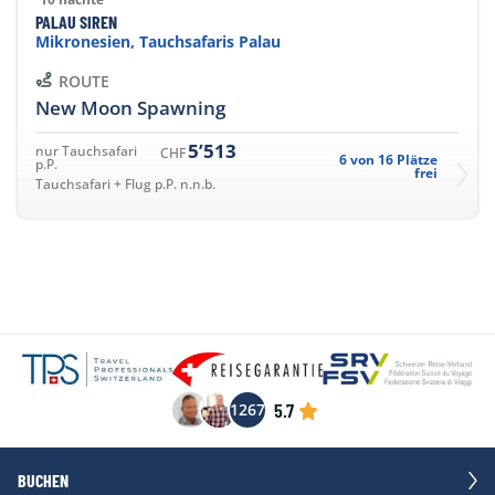
PALAU SIREN
Mikronesien, Tauchsafaris Palau
ROUTE
New Moon Spawning
5’513
nur Tauchsafari
CHF
6 von 16 Plätze
p.P.
frei
Tauchsafari + Flug p.P. n.n.b.
5.7
1267
BUCHEN