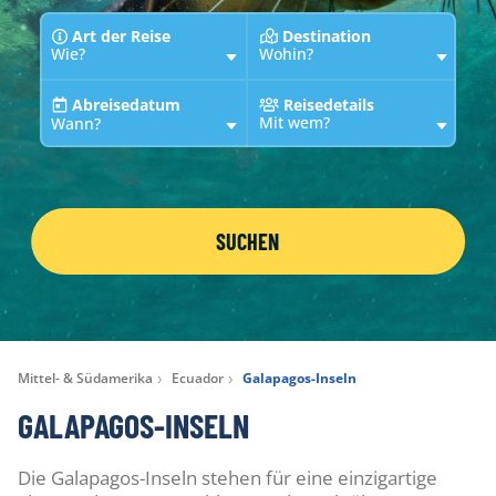
Art der Reise
Destination
Wie?
Wohin?
Abreisedatum
Reisedetails
Mit wem?
Wann?
SUCHEN
Mittel- & Südamerika
Ecuador
Galapagos-Inseln
GALAPAGOS-INSELN
Die Galapagos-Inseln stehen für eine einzigartige