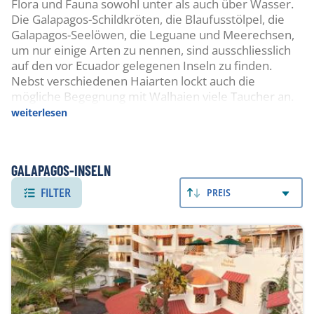
Flora und Fauna sowohl unter als auch über Wasser.
Die Galapagos-Schildkröten, die Blaufusstölpel, die
Galapagos-Seelöwen, die Leguane und Meerechsen,
um nur einige Arten zu nennen, sind ausschliesslich
auf den vor Ecuador gelegenen Inseln zu finden.
Nebst verschiedenen Haiarten lockt auch die
mögliche Begegnung mit Walhaien viele Taucher an.
weiterlesen
TAUCHEN
Die eindrucksvollen Lavaformationen der Galapagos-
Inseln setzen sich unter Wasser fort und schaffen
GALAPAGOS-INSELN
eine bizarre Landschaft mit einzigartigem Bewuchs.
FILTER
PREIS
Zu den grössten Attraktionen zählen riesige
Hammerhaischulen, die zahlreich vorkommenden
Galapagoshaie, Seelöwen, Schildkröten, Rochen und
an einigen Stellen können sogar Mondfische,
Pinguine und Kormorane gesehen werden.
Walhaisaison ist von Juni bis Oktober. Vor allem die
Tauchplätze rund um die weiter entfernten Inseln
Wolf & Darwin bieten ein breites Spektrum an