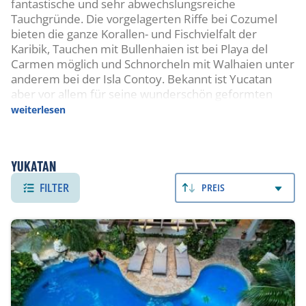
fantastische und sehr abwechslungsreiche
Tauchgründe. Die vorgelagerten Riffe bei Cozumel
bieten die ganze Korallen- und Fischvielfalt der
Karibik, Tauchen mit Bullenhaien ist bei Playa del
Carmen möglich und Schnorcheln mit Walhaien unter
anderem bei der Isla Contoy. Bekannt ist Yucatan
aber vor allem für seine wunderschön geformten
und einzigartigen Cenoten und Höhlen.
weiterlesen
TAUCHEN
Die Tauchplätze entlang der Küste zwischen Playa del
YUKATAN
Carmen und Tulum sind bekannt für ihre
FILTER
PREIS
farbenfrohen Korallenriffe, die zahlreichen
Fischarten, Schildkröten, Rochen und gelegentlich
auch Riffhaien eine Heimat bieten. Besonders
spannend ist das Tauchen mit Bullenhaien, das
während der Saison von November bis März
angeboten wird und vor allem erfahrene Taucher
anzieht. Von Juni bis September werden zudem
Schnorcheltouren zu den Walhaien organisiert.