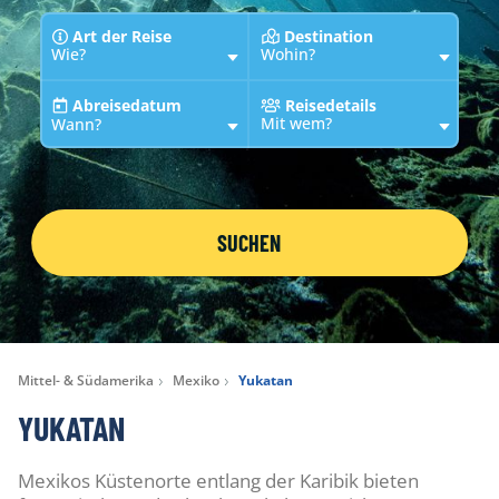
Art der Reise
Destination
Wie?
Wohin?
Abreisedatum
Reisedetails
Mit wem?
Wann?
SUCHEN
Mittel- & Südamerika
Mexiko
Yukatan
YUKATAN
Mexikos Küstenorte entlang der Karibik bieten