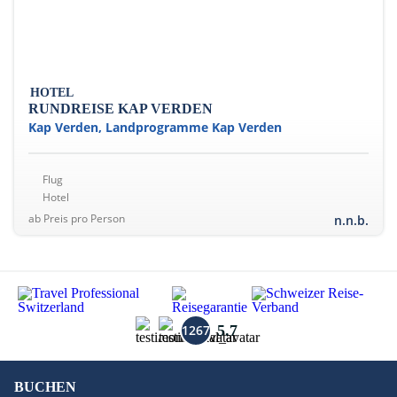
Einblicke in die lokale Kultur bieten. Ob Entspannung
am Meer, Wanderungen durch beeindruckende
Gebirgslandschaften oder kulturelle Entdeckungen –
die Kapverden verbinden Vielfalt, Ursprünglichkeit
und Lebensfreude zu einem besonderen
HOTEL
Reiseerlebnis.
RUNDREISE KAP VERDEN
Kap Verden, Landprogramme Kap Verden
Flug
Hotel
ab Preis pro Person
n.n.b.
1267
5.7
BUCHEN