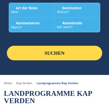
Art der Reise
Destination
Wie?
Wohin?
Abreisedatum
Reisedetails
Mit wem?
Wann?
SUCHEN
Afrika
Kap Verden
Landprogramme Kap Verden
LANDPROGRAMME KAP
VERDEN