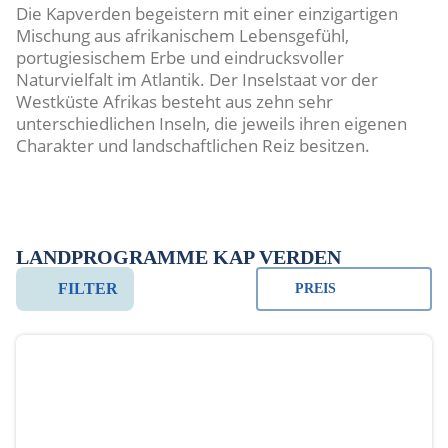
Die Kapverden begeistern mit einer einzigartigen
Mischung aus afrikanischem Lebensgefühl,
portugiesischem Erbe und eindrucksvoller
Naturvielfalt im Atlantik. Der Inselstaat vor der
Westküste Afrikas besteht aus zehn sehr
unterschiedlichen Inseln, die jeweils ihren eigenen
Charakter und landschaftlichen Reiz besitzen.
Von endlosen Sandstränden und Dünenlandschaften
über vulkanische Krater bis hin zu grünen Bergtälern
und fruchtbaren Oasen zeigt sich die Natur äusserst
abwechslungsreich. Jede Insel erzählt ihre eigene
LANDPROGRAMME KAP VERDEN
Geschichte: Während einige mit lebendiger Kultur,
FILTER
PREIS
Musik und kolonialem Erbe faszinieren, beeindrucken
andere mit ursprünglicher Ruhe und spektakulären
Landschaften.
Die Kapverden sind zudem stark von Musik, Tanz und
kulinarischen Traditionen geprägt, die das tägliche
Leben bereichern und Besuchenden authentische