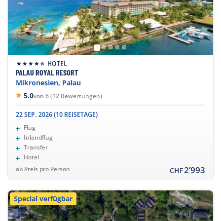
HOTEL
PALAU ROYAL RESORT
Mikronesien, Palau
5.0
von 6 (12 Bewertungen)
22 SEP. 2026 (10 REISETAGE)
Flug
Inlandflug
Transfer
Hotel
2’993
ab Preis pro Person
CHF
Special verfügbar