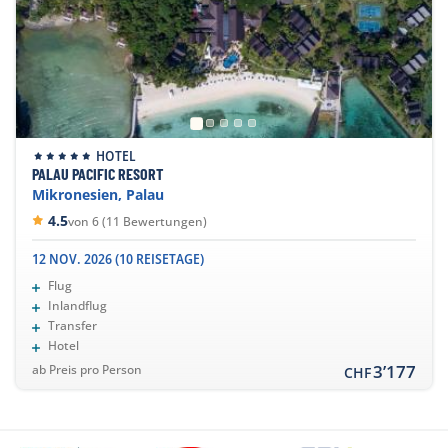
HOTEL
PALAU PACIFIC RESORT
Mikronesien, Palau
4.5
von 6 (11 Bewertungen)
12 NOV. 2026 (10 REISETAGE)
Flug
Inlandflug
Transfer
Hotel
3’177
ab Preis pro Person
CHF