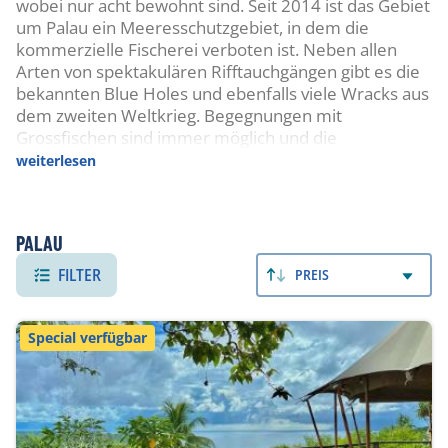
wobei nur acht bewohnt sind. Seit 2014 ist das Gebiet
um Palau ein Meeresschutzgebiet, in dem die
kommerzielle Fischerei verboten ist. Neben allen
Arten von spektakulären Rifftauchgängen gibt es die
bekannten Blue Holes und ebenfalls viele Wracks aus
dem zweiten Weltkrieg. Begegnungen mit
Grossfischen sind immer möglich und die
Artenvielfalt der kleineren Fische, Korallen und der
weiterlesen
niederen Tierwelt ist enorm.
TAUCHEN
PALAU
Zu den Tauchplätzen bei Koror gehört unter anderem
FILTER
PREIS
der «German Channel». Hier findet man Mantas,
Barrakudaschulen, Makrelenschwärme, Adlerrochen
und jede Menge Rifffische und -haie. Auch seltenere
Special verfügbar
Begegnungen mit Hammerhaien oder Tigerhaien
sind möglich. Etwas weiter im Norden liegt der
«Ulong Channel», den man bei einlaufender
Strömung betaucht und an Riffhaien,
Fischschwärmen, Schildkröten und wunderschönen