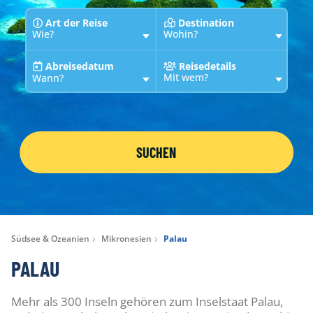
Art der Reise
Destination
Wie?
Wohin?
Abreisedatum
Reisedetails
Mit wem?
Wann?
SUCHEN
Südsee & Ozeanien
Mikronesien
Palau
PALAU
Mehr als 300 Inseln gehören zum Inselstaat Palau,