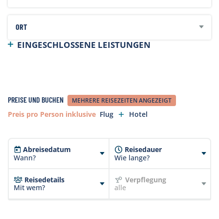
ORT
Unterkunft in Mittelklassehotels, Frühstück
EINGESCHLOSSENE LEISTUNGEN
(teilweise auch Abendessen), Mietwagen und
Programm/Karte.
PREISE UND BUCHEN
MEHRERE REISEZEITEN ANGEZEIGT
Preis pro Person inklusive
Flug
Hotel
Abreisedatum
Reisedauer
Wann?
Wie lange?
Reisedetails
Verpflegung
Mit wem?
alle