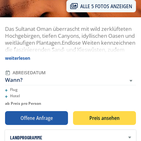
ALLE 5 FOTOS ANZEIGEN
Das Sultanat Oman überrascht mit wild zerklüfteten
Hochgebirgen, tiefen Canyons, idyllischen Oasen und
weitläufigen Plantagen.Endlose Weiten kennzeichnen
die faszinierenden Sand- und Kieswüsten, zudem
bietet die 1700 Kilometer lange Küste einen
weiterlesen
abwechslungsreichen Rhythmus aus weissen
Stränden und steilen Klippen.Die Spuren der 5000-
ABREISEDATUM
jährigen Seehandelstradition sind allgegenwärtig.
Wann?
Flug
Eingeschlossene Leistungen
Hotel
Eingeschlossene Leistungen
ab Preis pro Person
Offene Anfrage
Preis ansehen
LANDPROGRAMME