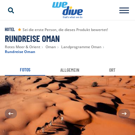
HOTEL
Sei die erste Person, die dieses Produkt bewertet!
RUNDREISE OMAN
Rotes Meer & Orient
Oman
Landprogramme Oman
Rundreise Oman
FOTOS
ALLGEMEIN
ORT