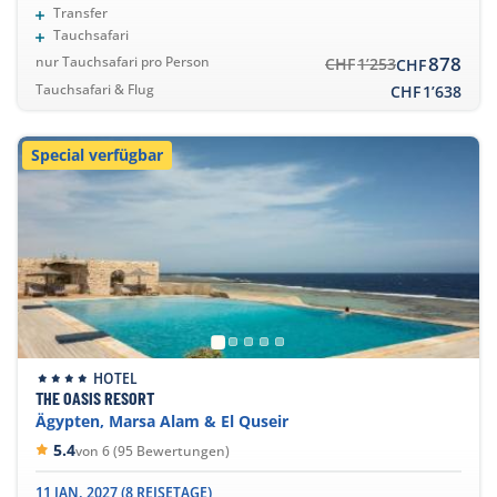
Transfer
Tauchsafari
878
nur Tauchsafari pro Person
CHF
1’253
CHF
Tauchsafari & Flug
CHF
1’638
Special verfügbar
HOTEL
THE OASIS RESORT
Ägypten, Marsa Alam & El Quseir
5.4
von 6 (95 Bewertungen)
11 JAN. 2027 (8 REISETAGE)