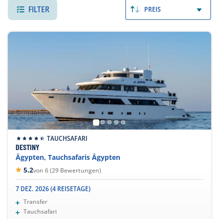
mit Walhaien zu schnorcheln. Das weniger bekannte
FILTER
PREIS
Saudi-Arabien gilt als Geheimtipp und bietet ebenso
faszinierenden Tauchplätzen entlang der Küste.
TAUCHSAFARI
DESTINY
Ägypten, Tauchsafaris Ägypten
5.2
von 6 (29 Bewertungen)
7 DEZ. 2026 (4 REISETAGE)
Transfer
Tauchsafari