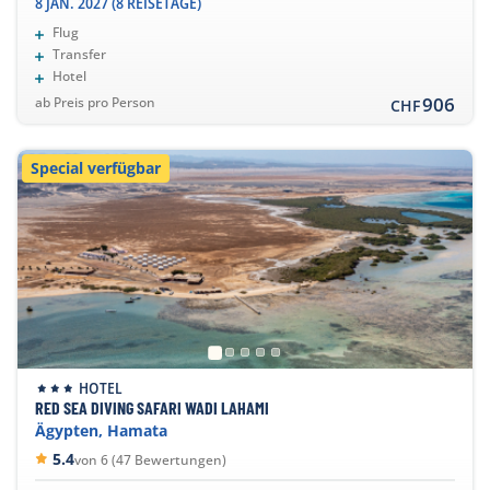
8 JAN. 2027 (8 REISETAGE)
Flug
Transfer
Hotel
906
ab Preis pro Person
CHF
Special verfügbar
HOTEL
RED SEA DIVING SAFARI WADI LAHAMI
Ägypten, Hamata
5.4
von 6 (47 Bewertungen)