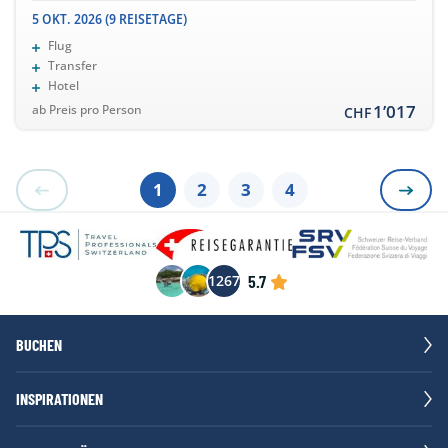
5 OKT. 2026 (9 REISETAGE)
Flug
Transfer
Hotel
1’017
ab Preis pro Person
CHF
1
2
3
4
5.7
1267
BUCHEN
INSPIRATIONEN