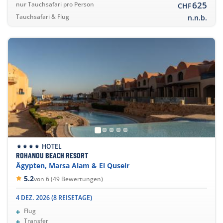
625
nur Tauchsafari pro Person
CHF
Tauchsafari & Flug
n.n.b.
HOTEL
ROHANOU BEACH RESORT
Ägypten, Marsa Alam & El Quseir
5.2
von 6 (49 Bewertungen)
4 DEZ. 2026 (8 REISETAGE)
Flug
Transfer