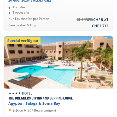
20 AUG. 2026 (8 REISETAGE)
Transfer
Tauchsafari
951
nur Tauchsafari pro Person
CHF
1’205
CHF
Tauchsafari & Flug
CHF
1’711
Special verfügbar
HOTEL
THE BREAKERS DIVING AND SURFING LODGE
Ägypten, Safaga & Soma Bay
5.5
von 6 (207 Bewertungen)