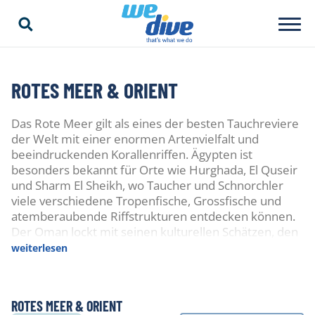
ROTES MEER & ORIENT
Das Rote Meer gilt als eines der besten Tauchreviere
der Welt mit einer enormen Artenvielfalt und
beeindruckenden Korallenriffen. Ägypten ist
besonders bekannt für Orte wie Hurghada, El Quseir
und Sharm El Sheikh, wo Taucher und Schnorchler
viele verschiedene Tropenfische, Grossfische und
atemberaubende Riffstrukturen entdecken können.
Der Oman lockt mit seinen kulturellen Schätzen, den
unendlich scheinenden Wüsten und der reichhaltigen
weiterlesen
Unterwasserwelt. Im Sudan können die Taucher mit
einer Tauchsafari farbenfrohe Riffe und Wracks mit
Grossfischchancen besuchen. Djibouti lockt in
ROTES MEER & ORIENT
gewissen Monaten des Jahres mit der Möglichkeit,