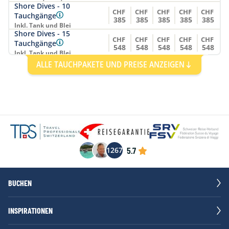
Shore Dives - 10
CHF
CHF
CHF
CHF
CHF
Tauchgänge
385
385
385
385
385
Inkl. Tank und Blei
Shore Dives - 15
CHF
CHF
CHF
CHF
CHF
Tauchgänge
548
548
548
548
548
Inkl. Tank und Blei
Shore Dives - 5
ALLE TAUCHPAKETE UND PREISE ANZEIGEN
CHF
CHF
CHF
CHF
CHF
Tauchgänge
202
202
202
202
202
Inkl. Tank und Blei
5.7
1267
BUCHEN
INSPIRATIONEN