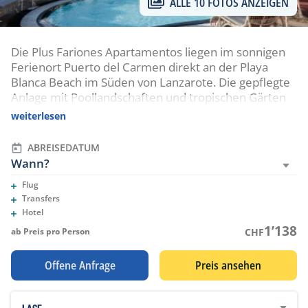
ALLE 10 FOTOS ANZEIGEN
Die Plus Fariones Apartamentos liegen im sonnigen
Ferienort Puerto del Carmen direkt an der Playa
Blanca Beach im Süden von Lanzarote. Die gepflegte
Anlage mit Poollandschaften und tropischen Gärten
bietet komfortable Ferienapartments in entspannter
weiterlesen
Atmosphäre. Die Euro Divers Tauchbasis liegt direkt
neben dem Hotel und ermöglicht
ABREISEDATUM
abwechslungsreiche Tauchgänge im Atlantik entlang
Wann?
vulkanischer Felsriffe, Wracks und steiniger
Flug
Unterwasserlandschaften.
Eingeschlossene Leistungen
Transfers
Eingeschlossene Leistungen
Hotel
Eingeschlossene Leistungen
1’138
ab Preis pro Person
CHF
Offene Anfrage
Preis ansehen
LAGE