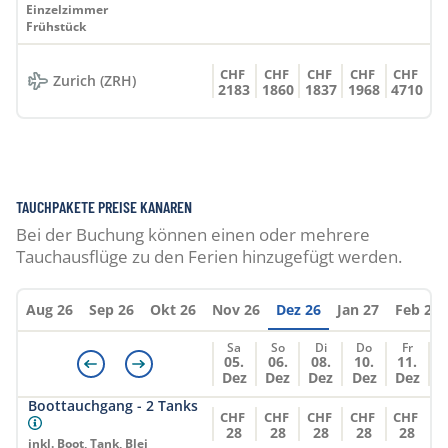
Einzelzimmer
Frühstück
CHF
CHF
CHF
CHF
CHF
Zurich (ZRH)
2183
1860
1837
1968
4710
TAUCHPAKETE PREISE KANAREN
Bei der Buchung können einen oder mehrere
Tauchausflüge zu den Ferien hinzugefügt werden.
Aug 26
Sep 26
Okt 26
Nov 26
Dez 26
Jan 27
Feb 27
Sa
So
Di
Do
Fr
05.
06.
08.
10.
11.
Dez
Dez
Dez
Dez
Dez
Boottauchgang - 2 Tanks
CHF
CHF
CHF
CHF
CHF
28
28
28
28
28
inkl. Boot, Tank, Blei