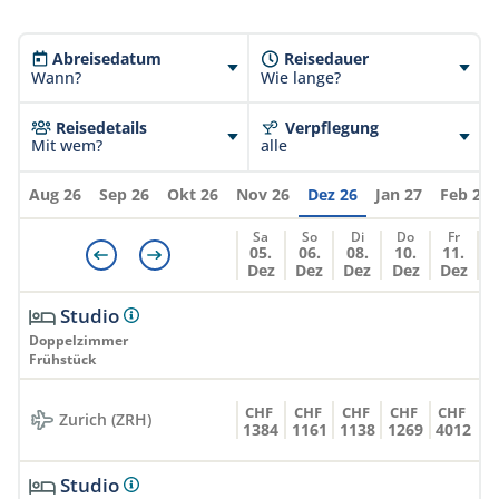
Extrakosten vor Ort sind unter Vorbehalt und
können jederzeit ändern!
Abreisedatum
Reisedauer
Wann?
Wie lange?
Reisedetails
Verpflegung
Mit wem?
alle
Aug 26
Sep 26
Okt 26
Nov 26
Dez 26
Jan 27
Feb 27
Sa
So
Di
Do
Fr
05.
06.
08.
10.
11.
Dez
Dez
Dez
Dez
Dez
Studio
Doppelzimmer
Frühstück
CHF
CHF
CHF
CHF
CHF
Zurich (ZRH)
1384
1161
1138
1269
4012
Studio