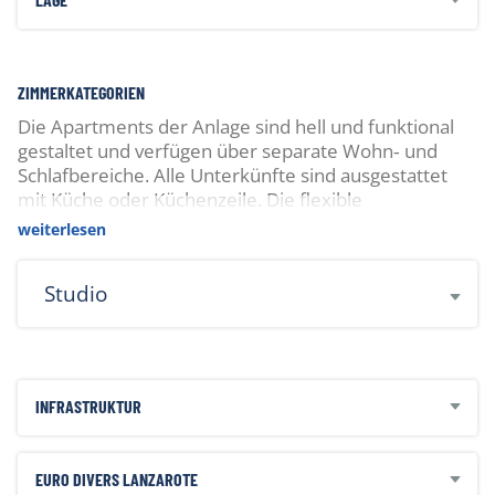
ZIMMERKATEGORIEN
Die Apartments der Anlage sind hell und funktional
gestaltet und verfügen über separate Wohn‑ und
Schlafbereiche. Alle Unterkünfte sind ausgestattet
mit Küche oder Küchenzeile. Die flexible
Raumaufteilung eignet sich ideal für Paare, Familien
weiterlesen
oder Gruppen, die Komfort und Unabhängigkeit
während ihres Aufenthalts kombinieren möchten.
Studio
INFRASTRUKTUR
EURO DIVERS LANZAROTE