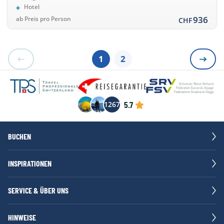
Hotel
936
ab Preis pro Person
CHF
1
2
5.7
1267
BUCHEN
INSPIRATIONEN
SERVICE & ÜBER UNS
HINWEISE