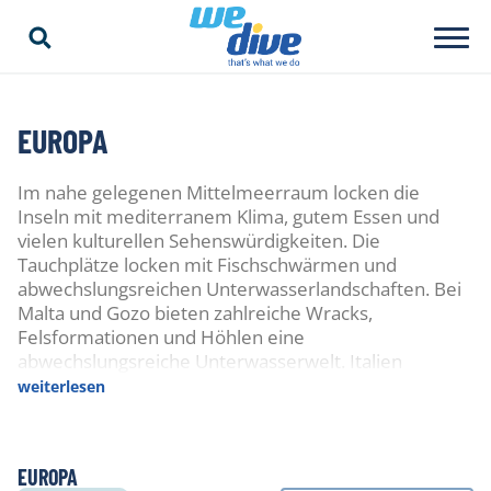
EUROPA
Im nahe gelegenen Mittelmeerraum locken die
Inseln mit mediterranem Klima, gutem Essen und
vielen kulturellen Sehenswürdigkeiten. Die
Tauchplätze locken mit Fischschwärmen und
abwechslungsreichen Unterwasserlandschaften. Bei
Malta und Gozo bieten zahlreiche Wracks,
Felsformationen und Höhlen eine
abwechslungsreiche Unterwasserwelt. Italien
beeindruckt mit geschützten Marineparks,
weiterlesen
geschichtlichen Schätzen und zahlreichen Stränden
und Buchten. Spanien, Griechenland und Kroatien
ermöglichen ein unvergessliches Erlebnis in
EUROPA
kristallklarem Wasser mit vielfältigen