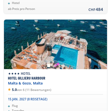
Hotel
484
ab Preis pro Person
CHF
HOTEL
HOTEL GILLIERU HARBOUR
Malta & Gozo, Malta
5.0
von 6 (11 Bewertungen)
15 JAN. 2027 (8 REISETAGE)
Flug
Transfer