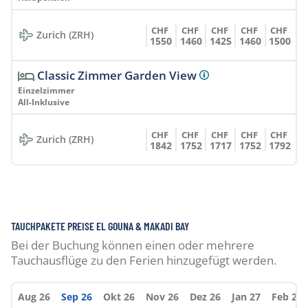
CHF
CHF
CHF
CHF
CHF
Zurich (ZRH)
1550
1460
1425
1460
1500
Classic Zimmer Garden View
Einzelzimmer
All-Inklusive
CHF
CHF
CHF
CHF
CHF
Zurich (ZRH)
1842
1752
1717
1752
1792
TAUCHPAKETE PREISE EL GOUNA & MAKADI BAY
Bei der Buchung können einen oder mehrere
Tauchausflüge zu den Ferien hinzugefügt werden.
Aug 26
Sep 26
Okt 26
Nov 26
Dez 26
Jan 27
Feb 27