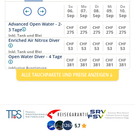
So
Mo
Di
Mi
Do
06.
07.
08.
09.
10.
Sep
Sep
Sep
Sep
Sep
Advanced Open Water - 2-
CHF
CHF
CHF
CHF
CHF
3 Tage
275
275
275
275
275
Inkl. Tank und Blei
Enriched Air Nitrox Diver
CHF
CHF
CHF
CHF
CHF
53
53
53
53
53
Inkl. Tank und Blei
Open Water Diver - 4 Tage
CHF
CHF
CHF
CHF
CHF
381
381
381
381
381
inklusive Ausrüstung
Tauchpaket - 1 Tag / 2
ALLE TAUCHPAKETE UND PREISE ANZEIGEN
CHF
CHF
CHF
CHF
CHF
Tauchgänge
73
73
73
73
73
Inkl. Tank und Blei
Tauchpaket - 2 Tage / 4
CHF
CHF
CHF
CHF
CHF
Tauchgänge
146
146
146
146
146
Inkl. Tank und Blei
Tauchpaket - 3 Tage / 6
CHF
CHF
CHF
CHF
CHF
Tauchgänge
210
210
210
210
210
Inkl. Tank und Blei
Tauchpaket - 4 Tage / 8
5.7
1267
CHF
CHF
CHF
CHF
CHF
Tauchgänge
280
280
280
280
280
Inkl. Tank und Blei