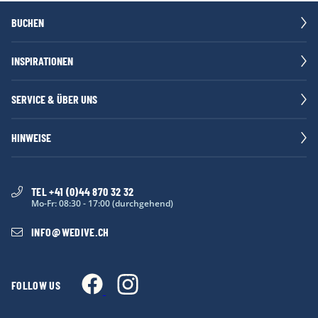
Tauchpaket - 5 Tage / 10
CHF
CHF
CHF
CHF
CHF
Tauchgänge
BUCHEN
338
338
338
338
338
Inkl. Tank und Blei
INSPIRATIONEN
SERVICE & ÜBER UNS
HINWEISE
TEL +41 (0)44 870 32 32
Mo-Fr: 08:30 - 17:00 (durchgehend)
INFO
@
WEDIVE.CH
FOLLOW US