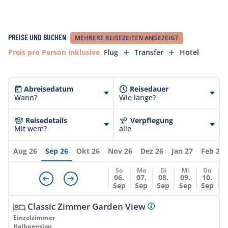
Tauchkurse-Paket inkl. Zertifizierung und Online-
Material ca. EUR 95.00
Extrakosten vor Ort sind unter Vorbehalt und
PREISE UND BUCHEN
MEHRERE REISEZEITEN ANGEZEIGT
können jederzeit ändern!
Preis pro Person inklusive
Flug
Transfer
Hotel
Auf allen gebuchten Tauchleistungen werden 14%
VAT und 10% Amusement Taxen erhoben. Die 14%
Abreisedatum
Reisedauer
sind in den im Voraus gebuchten Leistungen
Wann?
Wie lange?
bereits inklusive. Die 10% Amusement Taxen sind
auch für im Voraus gebuchte Tauchgänge und
Reisedetails
Verpflegung
Kurse vor Ort zu bezahlen.
Mit wem?
alle
Aug 26
Sep 26
Okt 26
Nov 26
Dez 26
Jan 27
Feb 27
So
Mo
Di
Mi
Do
06.
07.
08.
09.
10.
Sep
Sep
Sep
Sep
Sep
Classic Zimmer Garden View
Einzelzimmer
Halbpension