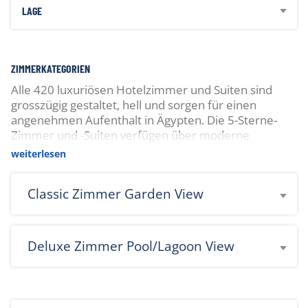
LAGE
ZIMMERKATEGORIEN
Alle 420 luxuriösen Hotelzimmer und Suiten sind
grosszügig gestaltet, hell und sorgen für einen
angenehmen Aufenthalt in Ägypten. Die 5-Sterne-
Zimmer und -Suiten verfügen über moderne
Annehmlichkeiten sowie private Terrassen oder
weiterlesen
Balkone, auf denen man sich entspannen und die
herrliche Aussicht sowie die ruhige Atmosphäre der
Classic Zimmer Garden View
Umgebung geniessen kann.
Deluxe Zimmer Pool/Lagoon View