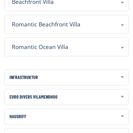
Beachfront Villa
Romantic Beachfront Villa
Romantic Ocean Villa
INFRASTRUKTUR
EURO DIVERS VILAMENDHOO
HAUSRIFF
falls gebucht:
All inklusive:
Frühstück (Buffet), Mittagessen