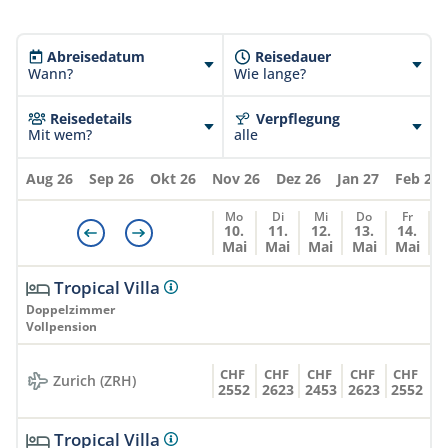
werden die Taxen separat verrechnet.
des Aufenthalts), 20% Rabatt auf Speisen im Asian
Wok oder im Hot Rock(nicht gültig für
Sonderveranstaltungen und Teppanyaki), Dine-
Abreisedatum
Reisedauer
Around-Option eines 3-Gänge-Menüs zum Mittag-
Wann?
Wie lange?
und Abendessen im Asian Wok (Vorabbuchung
erforderlich und je nach Verfügbarkeit).
Reisedetails
Verpflegung
Mit wem?
alle
Aug 26
Sep 26
Okt 26
Nov 26
Dez 26
Jan 27
Feb 27
Mo
Di
Mi
Do
Fr
10.
11.
12.
13.
14.
Mai
Mai
Mai
Mai
Mai
Tropical Villa
Doppelzimmer
Vollpension
CHF
CHF
CHF
CHF
CHF
Zurich (ZRH)
2552
2623
2453
2623
2552
Tropical Villa