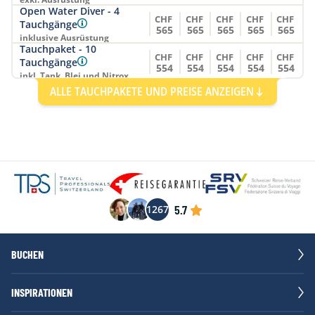
Open Water Diver - 4
CHF
CHF
CHF
CHF
CHF
Tauchgänge
565
565
565
565
565
inklusive Ausrüstung
Tauchpaket - 10
CHF
CHF
CHF
CHF
CHF
Tauchgänge
554
554
554
554
554
inkl. Tank, Blei und Nitrox
Tauchpaket - 15
ALLE TAUCHPAKETE UND PREISE ANZEIGEN
CHF
CHF
CHF
CHF
CHF
Tauchgänge
703
703
703
703
703
inkl. Tank, Blei und Nitrox
Tauchpaket - 5
CHF
CHF
CHF
CHF
CHF
Tauchgänge
298
298
298
298
298
inkl. Tank, Blei und Nitrox
Tauchpaket - 6 Tage
CHF
CHF
CHF
CHF
CHF
746
746
746
746
746
inkl. Tank, Blei und Nitrox
5.7
1267
BUCHEN
INSPIRATIONEN