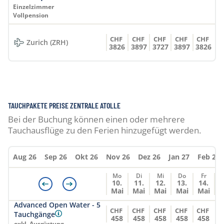
Einzelzimmer
Vollpension
CHF
CHF
CHF
CHF
CHF
Zurich (ZRH)
3826
3897
3727
3897
3826
TAUCHPAKETE PREISE ZENTRALE ATOLLE
Bei der Buchung können einen oder mehrere
Tauchausflüge zu den Ferien hinzugefügt werden.
Aug 26
Sep 26
Okt 26
Nov 26
Dez 26
Jan 27
Feb 27
Mo
Di
Mi
Do
Fr
10.
11.
12.
13.
14.
Mai
Mai
Mai
Mai
Mai
Advanced Open Water - 5
CHF
CHF
CHF
CHF
CHF
Tauchgänge
458
458
458
458
458
exkl. Ausrüstung