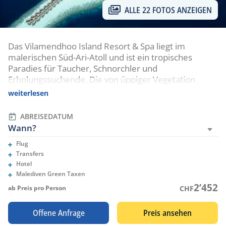
ALLE 22 FOTOS ANZEIGEN
Das Vilamendhoo Island Resort & Spa liegt im
malerischen Süd-Ari-Atoll und ist ein tropisches
Paradies für Taucher, Schnorchler und
Erholungssuchende. Die von üppiger Vegetation
umgebene Insel begeistert mit weissen
weiterlesen
Sandstränden, türkisblauen Lagunen und einem
spektakulären Hausriff, das direkt von der Insel aus
ABREISEDATUM
zugänglich ist. Dank seiner Nähe zu einigen der
Wann?
besten Manta- und Walhai-Tauchplätze der Malediven
Flug
ist Vilamendhoo ein beliebtes Ziel für Unterwasser-
Eingeschlossene Leistungen
Transfers
Abenteurer. Abseits des Meeres bietet das Resort
Eingeschlossene Leistungen
Hotel
Eingeschlossene Leistungen
eine exzellente Gastronomie und zahlreiche
Malediven Green Taxen
Eingeschlossene Leistungen
Aktivitäten – perfekt für Paare, Familien und alle, die
2’452
ab Preis pro Person
CHF
eine unvergessliche Zeit inmitten tropischer
Schönheit erleben möchten.
Offene Anfrage
Preis ansehen