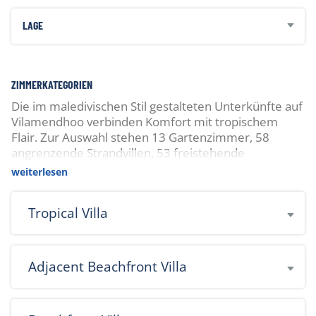
LAGE
ZIMMERKATEGORIEN
Die im maledivischen Stil gestalteten Unterkünfte auf
Vilamendhoo verbinden Komfort mit tropischem
Flair. Zur Auswahl stehen 13 Gartenzimmer, 58
angrenzende Strandvillen, 53 freistehende
Strandvillen, 30 Strandvillen mit Whirlpool sowie 30
weiterlesen
Wasservillen. Alle Unterkünfte verfügen über eine
private Terrasse, moderne Ausstattung und Blick auf
Tropical Villa
Garten oder Meer – ideal zum Entspannen nach
erlebnisreichen Tagen.
Adjacent Beachfront Villa