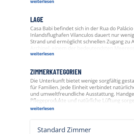
weiterlesen
Boutique-Charme.
LAGE
Casa Babi befindet sich in der Rua do Paláci
Inlandsflughafen Vilanculos dauert nur weni
Strand und ermöglicht schnellen Zugang zu 
Archipel, einem der bedeutendsten Meeress
weiterlesen
ZIMMERKATEGORIEN
Die Unterkunft bietet wenige sorgfältig ges
für Familien. Jede Einheit verbindet natürlic
und umweltfreundliche Ausstattung. Handgef
Pflegeprodukte und natürliche Lüftung sorg
morgendlichen Blick auf das Archipel bis z
weiterlesen
finden Gäste Komfort und Stil in einem be
Standard Zimmer