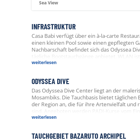
Sea View
INFRASTRUKTUR
Casa Babi verfügt über ein à-la-carte Restau
einen kleinen Pool sowie einen gepflegten Ga
Nachbarschaft befindet sich das Odyssea Div
tägliche Bootstauchgänge anbietet. WLAN ist
weiterlesen
ODYSSEA DIVE
Das Odyssea Dive Center liegt an der maler
Mosambiks. Die Tauchbasis bietet täglichen
der Region an, die für ihre Artenvielfalt u
sind. Angeboten werden PADI-Kurse vom Ein
weiterlesen
Leihausrüstung, 12-Liter-Alu-Flaschen mit DI
Tanks stehen zur Verfügung. Nitrox ist für zer
TAUCHGEBIET BAZARUTO ARCHIPEL
Getaucht wird in kleinen Gruppen mit erfah