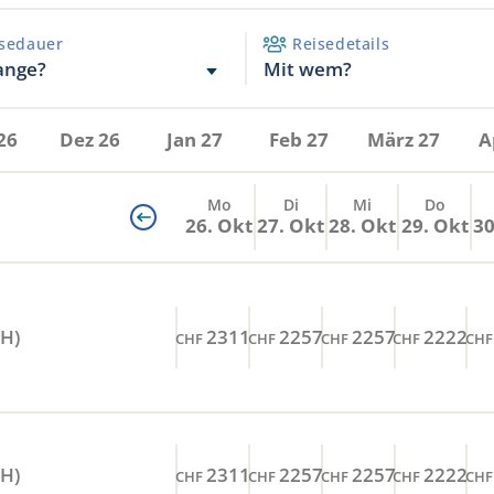
sedauer
Reisedetails
Mit wem?
ange?
26
Dez 26
Jan 27
Feb 27
März 27
A
Mo
Di
Mi
Do
26. Okt
27. Okt
28. Okt
29. Okt
30
RH)
2311
2257
2257
2222
CHF
CHF
CHF
CHF
CHF
RH)
2311
2257
2257
2222
CHF
CHF
CHF
CHF
CHF