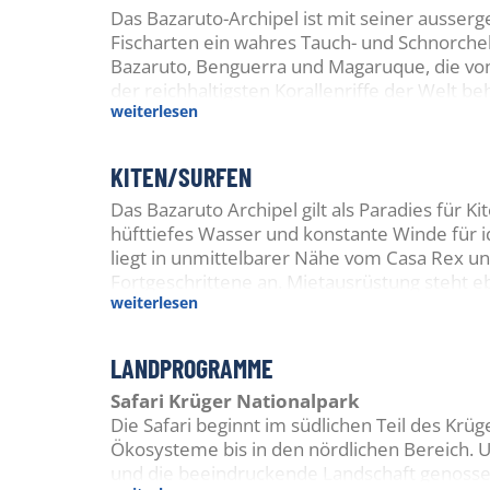
Das Bazaruto-Archipel ist mit seiner ausser
den Bootsausfahrten werden auch Spezialtau
Fischarten ein wahres Tauch- und Schnorchel
angeboten.
Bazaruto, Benguerra und Magaruque, die von
der reichhaltigsten Korallenriffe der Welt b
Ein direktes Hausriff gibt es nicht, da alle 
weiterlesen
eine Vielzahl von Meeresbewohnern wie Delf
Tauchplätze vor Ponta do Ouro liegen zwisch
bedrohten Dugongs. Während des Walbeobac
bieten ein breites Spektrum – von flachen Ko
können Taucher hier zudem Buckelwale und 
an denen regelmässig Haie, Rochen und Delf
KITEN/SURFEN
reichen von flachen Riffen bis hin zu steil 
Das Bazaruto Archipel gilt als Paradies für K
Mantas und mit etwas Glück auf Walhaie tre
hüfttiefes Wasser und konstante Winde für i
liegt in unmittelbarer Nähe vom Casa Rex un
Fortgeschrittene an. Mietausrüstung steht eb
weiterlesen
LANDPROGRAMME
Safari Krüger Nationalpark
Die Safari beginnt im südlichen Teil des Krü
Ökosysteme bis in den nördlichen Bereich. 
und die beeindruckende Landschaft genossen.