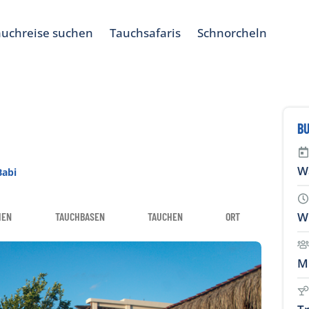
auchreise suchen
Tauchsafaris
Schnorcheln
BU
W
Babi
W
IEN
TAUCHBASEN
TAUCHEN
ORT
M