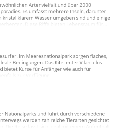
gewöhnlichen Artenvielfalt und über 2000
chgänge wie Drift- oder Tieftauchgänge
paradies. Es umfasst mehrere Inseln, darunter
 kristallklarem Wasser umgeben sind und einige
eherbergen. Diese Riffe bieten Lebensraum für
Tauchgänge per Boot durchgeführt werden. Die
ine, Haie, Schildkröten und die vom Aussterben
en 5 und 30 Minuten Fahrtzeit entfernt und
htungszeitraums von Juli bis September
rallengärten über Steilwände bis hin zu Plätzen,
pelagische Haie entdecken. Beliebte Tauchspots
ine gesichtet werden.
abfallenden Wänden, wo Taucher auf majestätische
itesurfer. Im Meeresnationalpark sorgen flaches,
ffen können.
deale Bedingungen. Das Kitecenter Vilanculos
d bietet Kurse für Anfänger wie auch für
enfalls zur Verfügung.
ger Nationalparks und führt durch verschiedene
Unterwegs werden zahlreiche Tierarten gesichtet
 Die Reise lässt sich ideal mit einem Aufenthalt