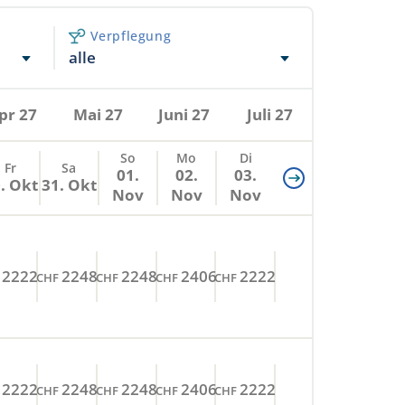
Verpflegung
alle
pr 27
Mai 27
Juni 27
Juli 27
So
Mo
Di
Fr
Sa
01.
02.
03.
. Okt
31. Okt
Nov
Nov
Nov
2222
2248
2248
2406
2222
CHF
CHF
CHF
CHF
2222
2248
2248
2406
2222
CHF
CHF
CHF
CHF