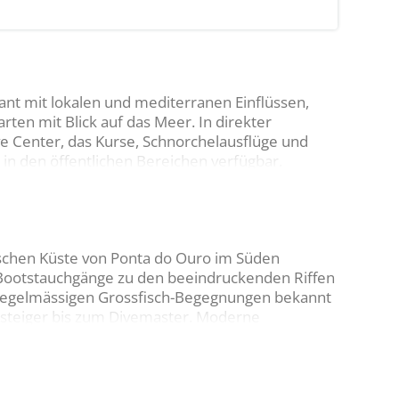
rant mit lokalen und mediterranen Einflüssen,
rten mit Blick auf das Meer. In direkter
e Center, das Kurse, Schnorchelausflüge und
 in den öffentlichen Bereichen verfügbar.
ischen Küste von Ponta do Ouro im Süden
 Bootstauchgänge zu den beeindruckenden Riffen
nd regelmässigen Grossfisch-Begegnungen bekannt
steiger bis zum Divemaster. Moderne
N- und INT-Anschlüssen sowie einige 15-Liter-
tifizierte Taucher erhältlich.
renen Guides und ausführlichem Briefing. Neben