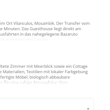
o im Ort Vilanculos, Mosambik. Der Transfer vom
ge Minuten. Das Guesthouse liegt direkt am
Ausfahrten in das nahegelegene Bazaruto
chutzgebiete des Landes.
taltete Zimmer mit Meerblick sowie ein Cottage
he Materialien, Textilien mit lokaler Farbgebung
ertigte Möbel, biologisch abbaubare
en für eine ruhige Atmosphäre. Vom
um entspannenden Abend auf der Veranda – hier
wussten Rahmen.