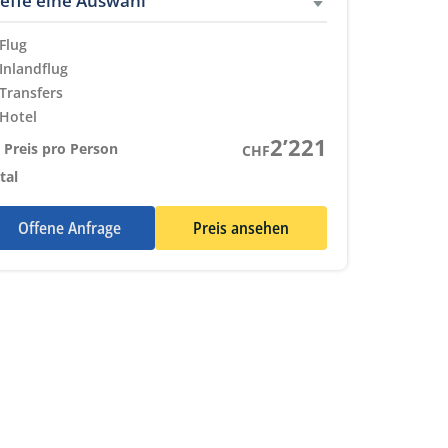
reffe eine Auswahl
Flug
Eingeschlossene Leistungen
Inlandflug
Eingeschlossene Leistungen
Transfers
Eingeschlossene Leistungen
Hotel
Eingeschlossene Leistungen
2’221
 Preis pro Person
CHF
tal
Offene Anfrage
Preis ansehen