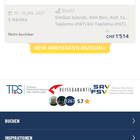
ROUTE
15 - 20 JAN. 2027
Similan Islands, Koh Bon, Koh Tachai, Richelieu Rock 5 Days/5 Nights
5 Nächte
Taplamu (HKT) bis Taplamu (HKT)
ab
Nicht buchbar
1’514
CHF
MEHR ABREISEDATEN ANZEIGEN
5.7
1267
BUCHEN
INSPIRATIONEN