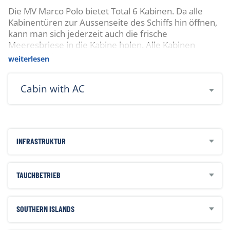
Die MV Marco Polo bietet Total 6 Kabinen. Da alle
Kabinentüren zur Aussenseite des Schiffs hin öffnen,
kann man sich jederzeit auch die frische
Meeresbriese in die Kabine holen. Alle Kabinen
verfügen über eine Klimaanlage sowie ein eigenes
weiterlesen
Bad/WC.
Cabin with AC
INFRASTRUKTUR
TAUCHBETRIEB
Zahlbar vor Ort:
Nationalparkgebühr für 6 Nächte Tour THB
4400.00
SOUTHERN ISLANDS
Nationalparkgebühr für 4 Nächte Tour THB