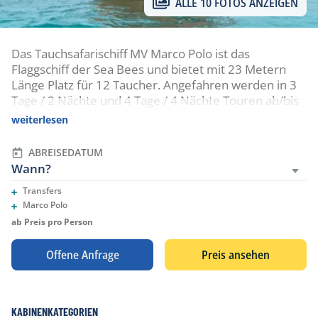
ALLE 10 FOTOS ANZEIGEN
Das Tauchsafarischiff MV Marco Polo ist das
Flaggschiff der Sea Bees und bietet mit 23 Metern
Länge Platz für 12 Taucher. Angefahren werden in 3
Tage / 2 Nächte und 4 Tage / 4 Nächte Touren ab/bis
Tap Lamu, den Hafen von Khao Lak, die Similan
weiterlesen
Islands und die nördlichen Inseln Koh Bon, Koh Tachai
und zum Richelieu Rock. Die beiden Touren können
ABREISEDATUM
auch zu einer 7 Tage / 6 Nächte Tour kombiniert
Wann?
werden.
Transfers
Eingeschlossene Leistungen
Marco Polo
Eingeschlossene Leistungen
ab Preis pro Person
Offene Anfrage
Preis ansehen
KABINENKATEGORIEN