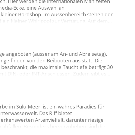
ich. Hier werden die internationalen Mahlzeiten
imedia-Ecke, eine Auswahl an
in kleiner Bordshop. Im Aussenbereich stehen den
 ein kleiner Whirlpool zur Verfügung. Auf dem
r und es gibt einen extra Kameratisch. WLAN ist
nge angeboten (ausser am An- und Abreisetag).
gänge finden von den Beibooten aus statt. Die
 beschränkt, die maximale Tauchtiefe beträgt 30
 mit DIN- oder INT-Anschlüssen. Zudem gibt es
is. Jeder Taucher wird mit einem Rettungs- und
be im Sulu-Meer, ist ein wahres Paradies für
terwasserwelt. Das Riff bietet
kenswerten Artenvielfalt, darunter riesige
n abfallen. Besonders hervorzuheben sind die
ischen, die die Gewässer durchziehen, sowie