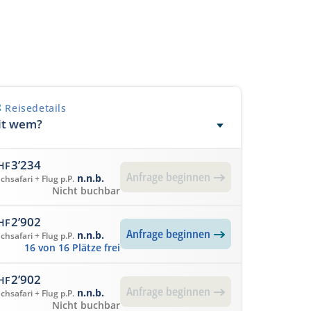
Reisedetails
it wem?
3’234
HF
Anfrage beginnen
n.n.b.
chsafari + Flug p.P.
Nicht buchbar
2’902
HF
Anfrage beginnen
n.n.b.
chsafari + Flug p.P.
16 von 16 Plätze frei
2’902
HF
Anfrage beginnen
n.n.b.
chsafari + Flug p.P.
Nicht buchbar