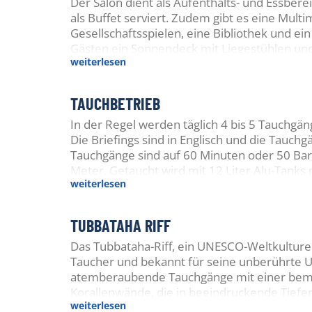
Der Salon dient als Aufenthalts- und Essbere
als Buffet serviert. Zudem gibt es eine Mult
Gesellschaftsspielen, eine Bibliothek und e
Gästen ein Sonnendeck mit Liegestühlen und
weiterlesen
grossen Tauchdeck ist Platz für jeden Tauche
nicht verfügbar.
TAUCHBETRIEB
In der Regel werden täglich 4 bis 5 Tauchgä
Die Briefings sind in Englisch und die Tauch
Tauchgänge sind auf 60 Minuten oder 50 Bar
Meter. Getaucht wird mit 12 Liter Alu-Tanks
weiterlesen
zwei 15 Liter Tanks und Nitrox gegen Aufpre
Ortungssystem ausgestattet.
TUBBATAHA RIFF
Das Tubbataha-Riff, ein UNESCO-Weltkulturer
Taucher und bekannt für seine unberührte Un
atemberaubende Tauchgänge mit einer bemer
Korallenwände, die in beeindruckende Tiefe
weiterlesen
riesigen Schwärme von Barrakudas und Thunf