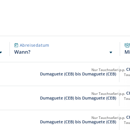
ensraum erleben. Balicasag Island bei Bohol ist
und können jederzeit ändern! 15 Liter Tanks und
ri, bekannt für seine bunten Korallen, grossen
ldet werden. Wegen steigenden
asserleben.
 auch kurzfristig einen Treibstoffzuschlag zu
ie Trinkgelderwartung auf der Atlantis
(Info vom Schiff)
Abreisedatum
Wann?
M
C
Dumaguete (CEB) bis Dumaguete (CEB)
Tau
C
Dumaguete (CEB) bis Dumaguete (CEB)
Tau
C
Dumaguete (CEB) bis Dumaguete (CEB)
Tau