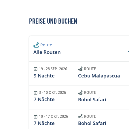
Meeresschildkröten in ihrem natürlichen Leb
Extrakosten vor Ort sind unter Vorbehalt 
ebenfalls ein Highlight der Visayas-Tauchsafa
Mietausrüstung müssen vorgängig angeme
Fischschwärme und das reichhaltige Unterw
Treibstoffkosten behält sich das Schiff vor,
PREISE UND BUCHEN
verlangen. Bei Kundenzufriedenheit liegt d
Adventurer bei 10% des Kreuzfahrtpreises. 
Route
Alle Routen
19 - 28 SEP. 2026
ROUTE
9 Nächte
Cebu Malapascua
3 - 10 OKT. 2026
ROUTE
7 Nächte
Bohol Safari
10 - 17 OKT. 2026
ROUTE
7 Nächte
Bohol Safari