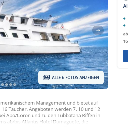
A
ab
To
ALLE 6 FOTOS ANZEIGEN
ch/amerikanischem Management und bietet auf
l 16 Taucher. Angeboten werden 7, 10 und 12
bei Apo/Coron und zu den Tubbataha Riffen in
ens ab/bis Atlantis Hotel Dumaguete, die
to Galera und die Tubbataha-Touren ab/bis