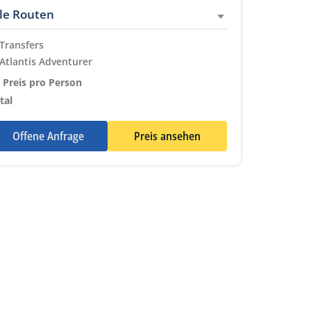
lle Routen
Transfers
Eingeschlossene Leistungen
Atlantis Adventurer
Eingeschlossene Leistungen
 Preis pro Person
tal
Offene Anfrage
Preis ansehen