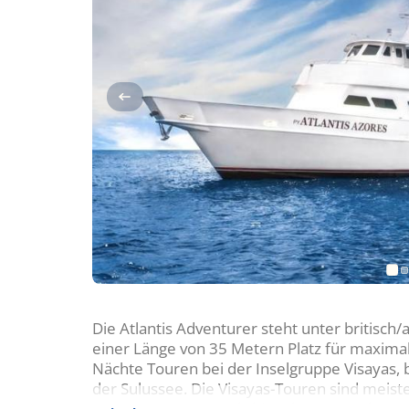
Die Atlantis Adventurer steht unter britis
einer Länge von 35 Metern Platz für maxima
Nächte Touren bei der Inselgruppe Visayas, 
der Sulussee. Die Visayas-Touren sind meist
Apo/Coron-Touren ab/bis Atlantis Hotel Puer