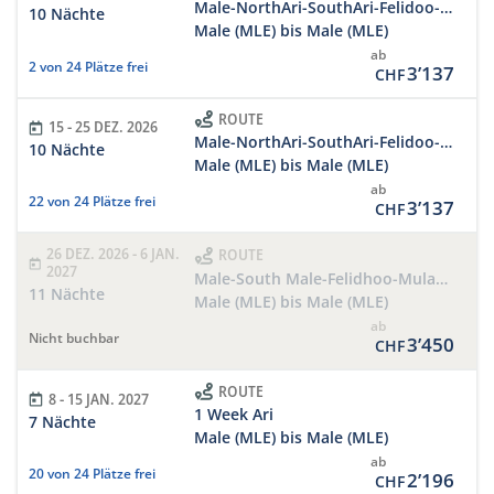
Male-NorthAri-SouthAri-Felidoo-SouthMale-Male
10 Nächte
Male (MLE) bis Male (MLE)
ab
2 von 24 Plätze frei
3’137
CHF
ROUTE
15 - 25 DEZ. 2026
Male-NorthAri-SouthAri-Felidoo-SouthMale-Male
10 Nächte
Male (MLE) bis Male (MLE)
ab
22 von 24 Plätze frei
3’137
CHF
26 DEZ. 2026 - 6 JAN.
ROUTE
2027
Male-South Male-Felidhoo-Mulaku-Thaa-Malaku
11 Nächte
Male (MLE) bis Male (MLE)
ab
Nicht buchbar
3’450
CHF
ROUTE
8 - 15 JAN. 2027
1 Week Ari
7 Nächte
Male (MLE) bis Male (MLE)
ab
20 von 24 Plätze frei
2’196
CHF