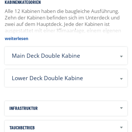
KABINENKATEGORIEN
Alle 12 Kabinen haben die baugleiche Ausführung.
Zehn der Kabinen befinden sich im Unterdeck und
zwei auf dem Hauptdeck. Jede der Kabinen ist
ausgestattet mit einer Klimaanlage, einem eigenen
Bad/WC mit einem Seitenfenster, einem
weiterlesen
Kleiderschrank und einem Frisiertisch mit Spiegel.
Main Deck Double Kabine
Lower Deck Double Kabine
INFRASTRUKTUR
TAUCHBETRIEB