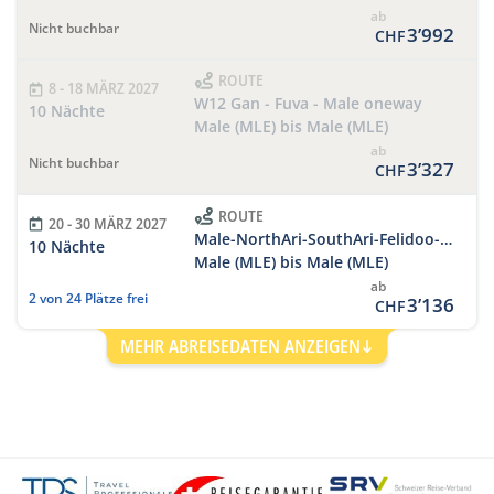
ab
Nicht buchbar
3’992
CHF
ROUTE
8 - 18 MÄRZ 2027
W12 Gan - Fuva - Male oneway
10 Nächte
Male (MLE) bis Male (MLE)
ab
Nicht buchbar
3’327
CHF
ROUTE
20 - 30 MÄRZ 2027
Male-NorthAri-SouthAri-Felidoo-SouthMale-Male
10 Nächte
Male (MLE) bis Male (MLE)
ab
2 von 24 Plätze frei
3’136
CHF
MEHR ABREISEDATEN ANZEIGEN