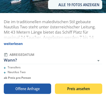
ALLE 19 FOTOS ANZEIGEN
Die im traditionellen maledivischen Stil gebaute
Nautilus Two steht unter österreichischer Leitung.
Mit 43 Metern Länge bietet das Schiff Platz für
maximal 24 Taucher. Angeboten werden 7 bis 14
Nächte Touren ab/bis Male. Die Routen führen
weiterlesen
meistens zum Ari-Atoll und in den Süden bis zum
Meemu-Atoll.
ABREISEDATUM
Wann?
Transfers
Eingeschlossene Leistungen
Nautilus Two
Eingeschlossene Leistungen
ab Preis pro Person
Offene Anfrage
Preis ansehen