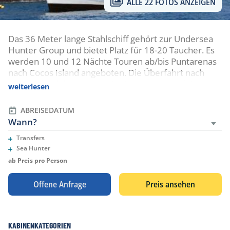
ALLE 22 FOTOS ANZEIGEN
Das 36 Meter lange Stahlschiff gehört zur Undersea
Hunter Group und bietet Platz für 18-20 Taucher. Es
werden 10 und 12 Nächte Touren ab/bis Puntarenas
nach Cocos Island angeboten. Die Überfahrt nach
Cocos Island dauert etwa 36 Stunden, je nach Länge
weiterlesen
der Tour sind bei Cocos 7 bis 9 Tauchtage möglich.
Zudem bietet die Sea Hunter immer wieder Mal
ABREISEDATUM
Spezialtouren z.B. nach Caño Island, Malpelo oder zu
Wann?
den Silver Banks an.
Transfers
Eingeschlossene Leistungen
Sea Hunter
Eingeschlossene Leistungen
ab Preis pro Person
Offene Anfrage
Preis ansehen
KABINENKATEGORIEN