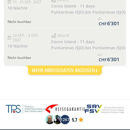
11 - 21 SEP. 2027
Cocos Island - 11 days
10 Nächte
Puntarenas (SJO) bis Puntarenas (SJO)
ab
Nicht buchbar
6’301
CHF
24 SEP. - 4 OKT.
ROUTE
2027
Cocos Island - 11 days
10 Nächte
Puntarenas (SJO) bis Puntarenas (SJO)
ab
Nicht buchbar
6’301
CHF
MEHR ABREISEDATEN ANZEIGEN
5.7
1267