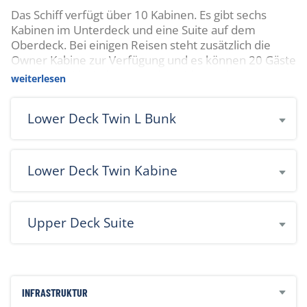
Das Schiff verfügt über 10 Kabinen. Es gibt sechs
Kabinen im Unterdeck und eine Suite auf dem
Oberdeck. Bei einigen Reisen steht zusätzlich die
Owner Kabine zur Verfügung und es können 20 Gäste
mitfahren. Alle Kabinen sind mit Klimaanlage
weiterlesen
ausgestattet und haben ein eigenes Bad/WC.
Lower Deck Twin L Bunk
Lower Deck Twin Kabine
Upper Deck Suite
Zahlbar mit der Buchung:
Nationalparkgebühr 10 Nächte Tour USD 554
Nationalparkegbühr 14 Nächte Tour USD 871
INFRASTRUKTUR