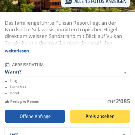
ALLE 15 FOTOS ANZEIGEN
Das familiengeführte Pulisan Resort liegt an der
Nordspitze Sulawesis, inmitten tropischer Hügel
direkt am weissen Sandstrand mit Blick auf Vulkan
Tangkoko und die Insel Lembeh. In natürlicher
Umgebung bieten einfache Holz‑Bungalows,
weiterlesen
Verpflegung in Vollpension mit lokalen und
internationalen Gerichten. Die Lage des Resorts
ABREISEDATUM
bietet den Vorteil, dass die Lembeh-Strait sowie die
Wann?
Bangka Insel als Tauchplätze angefahren werden.
Flug
Eingeschlossene Leistungen
Transfers
Eingeschlossene Leistungen
Hotel
Eingeschlossene Leistungen
2’085
ab Preis pro Person
CHF
Offene Anfrage
Preis ansehen
LAGE