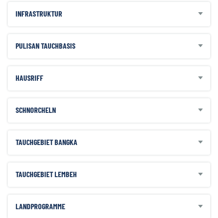
INFRASTRUKTUR
PULISAN TAUCHBASIS
HAUSRIFF
SCHNORCHELN
TAUCHGEBIET BANGKA
TAUCHGEBIET LEMBEH
Zahlbar vor Ort:
Komplette Mietausrüstung ca. EUR 60.00
LANDPROGRAMME
Nachttauchgang mit dem Boot ca. EUR 60.00 (min.