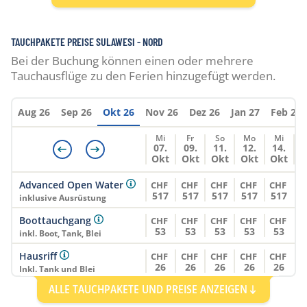
Beachfront
Dreibettzimmer
Vollpension
TAUCHPAKETE PREISE SULAWESI - NORD
Bei der Buchung können einen oder mehrere
CHF
CHF
CHF
CHF
CHF
Zurich (ZRH)
Tauchausflüge zu den Ferien hinzugefügt werden.
2416
2420
2106
2218
2297
Deluxe Bungalow
Aug 26
Sep 26
Okt 26
Nov 26
Dez 26
Jan 27
Feb 27
Beachfront
Mi
Fr
So
Mo
Mi
Doppelzimmer
07.
09.
11.
12.
14.
Vollpension
Okt
Okt
Okt
Okt
Okt
CHF
CHF
CHF
CHF
CHF
Advanced Open Water
CHF
CHF
CHF
CHF
CHF
Zurich (ZRH)
2444
2456
2134
2246
2325
517
517
517
517
517
inklusive Ausrüstung
Boottauchgang
CHF
CHF
CHF
CHF
CHF
Deluxe Zimmer
53
53
53
53
53
inkl. Boot, Tank, Blei
Garden View
Einzelzimmer
Hausriff
CHF
CHF
CHF
CHF
CHF
26
26
26
26
26
Vollpension
Inkl. Tank und Blei
ALLE TAUCHPAKETE UND PREISE ANZEIGEN
Open Water Diver
CHF
CHF
CHF
CHF
CHF
CHF
CHF
CHF
CHF
CHF
661
661
661
661
661
Zurich (ZRH)
inklusive Ausrüstung