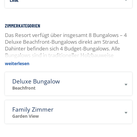
ZIMMERKATEGORIEN
Das Resort verfügt über insgesamt 8 Bungalows – 4
Deluxe Beachfront‑Bungalows direkt am Strand.
Dahinter befinden sich 4 Budget‑Bungalows. Alle
Bungalows sind in traditioneller Holzbauweise
gebaut. Klimaanlage steht nicht zur Verfügung; Strom
weiterlesen
ist rund um die Uhr verfügbar, Warmwasser teilweise
solar oder sonnengewärmt. WLAN steht im
Deluxe Bungalow
Restaurant und an der Rezeption zur Verfügung.
Beachfront
Family Zimmer
Garden View