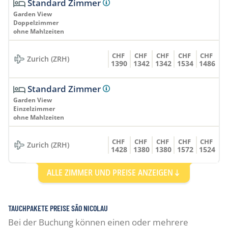
Standard Zimmer
Garden View
Doppelzimmer
ohne Mahlzeiten
CHF
CHF
CHF
CHF
CHF
Zurich (ZRH)
1390
1342
1342
1534
1486
Standard Zimmer
Garden View
Einzelzimmer
ohne Mahlzeiten
CHF
CHF
CHF
CHF
CHF
Zurich (ZRH)
1428
1380
1380
1572
1524
ALLE ZIMMER UND PREISE ANZEIGEN
Standard Zimmer
Sea View
Doppelzimmer
ohne Mahlzeiten
TAUCHPAKETE PREISE SÃO NICOLAU
Bei der Buchung können einen oder mehrere
CHF
CHF
CHF
CHF
CHF