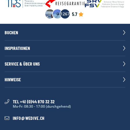
ohne Mahlzeiten
5.7
1267
CHF
CHF
CHF
CHF
CHF
Zurich (ZRH)
1564
1499
1499
1734
1694
BUCHEN
INSPIRATIONEN
SERVICE & ÜBER UNS
HINWEISE
TEL +41 (0)44 870 32 32
Mo-Fr: 08:30 - 17:00 (durchgehend)
INFO
@
WEDIVE.CH