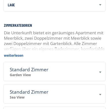
LAGE
ZIMMERKATEGORIEN
Die Unterkunft bietet ein geräumiges Apartment mit
Meerblick, zwei Doppelzimmer mit Meerblick sowie
zwei Doppelzimmer mit Gartenblick. Alle Zimmer
verfügen über ein eigenes Badezimmer, komfortable
Betten und Ventilatoren. Das Apartment bietet
weiterlesen
zusätzlich eine eigene Küchenzeile, einen
grosszügigen Balkon und viel Platz für längere
Standard Zimmer
Aufenthalte. Die geschmackvolle Einrichtung und die
Garden View
entspannte Atmosphäre schaffen ein gemütliches
Zuhause.
Standard Zimmer
Sea View