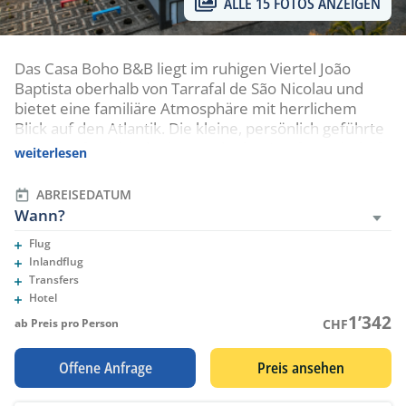
ALLE 15 FOTOS ANZEIGEN
Das Casa Boho B&B liegt im ruhigen Viertel João
Baptista oberhalb von Tarrafal de São Nicolau und
bietet eine familiäre Atmosphäre mit herrlichem
Blick auf den Atlantik. Die kleine, persönlich geführte
Unterkunft verbindet kapverdische Gastfreundschaft
weiterlesen
mit entspanntem Inselleben und ist nur wenige
Gehminuten vom Tauchzentrum São Nicolau Diving
ABREISEDATUM
entfernt.
Wann?
Flug
Eingeschlossene Leistungen
Inlandflug
Eingeschlossene Leistungen
Transfers
Eingeschlossene Leistungen
Hotel
Eingeschlossene Leistungen
1’342
ab Preis pro Person
CHF
Offene Anfrage
Preis ansehen