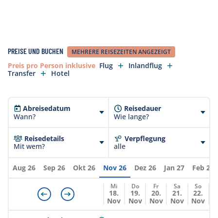
können jederzeit ändern!
Die obligatorische Hotelsteuer von EUR 2.50 pro
Person/Nacht ist nicht enthalten. Diese muss vor
Ort beim Check-in in der Unterkunft in bar bezahlt
PREISE UND BUCHEN
MEHRERE REISEZEITEN ANGEZEIGT
werden.
Preis pro Person inklusive
Flug
Inlandflug
Transfer
Hotel
Abreisedatum
Reisedauer
Wann?
Wie lange?
Reisedetails
Verpflegung
Mit wem?
alle
Aug 26
Sep 26
Okt 26
Nov 26
Dez 26
Jan 27
Feb 27
Mi
Do
Fr
Sa
So
18.
19.
20.
21.
22.
Nov
Nov
Nov
Nov
Nov