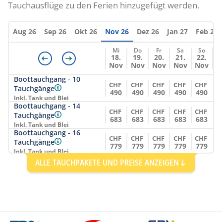
Zurich (ZRH)
Tauchausflüge zu den Ferien hinzugefügt werden.
1438
1384
1384
1600
1546
Standard Zimmer
Aug 26
Sep 26
Okt 26
Nov 26
Dez 26
Jan 27
Feb 27
Sea View
Mi
Do
Fr
Sa
So
Einzelzimmer
18.
19.
20.
21.
22.
ohne Mahlzeiten
Nov
Nov
Nov
Nov
Nov
Boottauchgang - 10
CHF
CHF
CHF
CHF
CHF
CHF
CHF
CHF
CHF
CHF
Zurich (ZRH)
Tauchgänge
1476
1422
1422
1638
1584
490
490
490
490
490
Inkl. Tank und Blei
Boottauchgang - 14
CHF
CHF
CHF
CHF
CHF
Apartment
Tauchgänge
683
683
683
683
683
Inkl. Tank und Blei
Sea View
Boottauchgang - 16
Doppelzimmer
CHF
CHF
CHF
CHF
CHF
Tauchgänge
ohne Mahlzeiten
779
779
779
779
779
Inkl. Tank und Blei
Boottauchgang - 20
ALLE TAUCHPAKETE UND PREISE ANZEIGEN
CHF
CHF
CHF
CHF
CHF
CHF
CHF
CHF
CHF
CHF
Tauchgänge
Zurich (ZRH)
971
971
971
971
971
1526
1461
1461
1696
1656
Inkl. Tank und Blei
Boottauchgang - 6
CHF
CHF
CHF
CHF
CHF
Tauchgänge
Apartment
298
298
298
298
298
Inkl. Tank und Blei
Sea View
Einzelzimmer