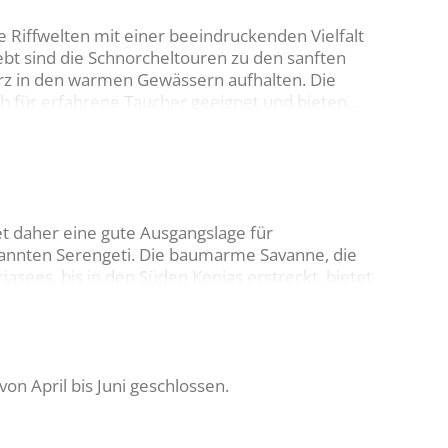
e Riffwelten mit einer beeindruckenden Vielfalt
ebt sind die Schnorcheltouren zu den sanften
rz in den warmen Gewässern aufhalten. Die
ch für erfahrene Taucher geeignet und bieten
n.
et daher eine gute Ausgangslage für
ekannten Serengeti. Die baumarme Savanne, die
iasees, bis in den Süden Kenias erstreckt, bietet
 optimal mit einer Safari kombiniert werden.
Hier
von April bis Juni geschlossen.