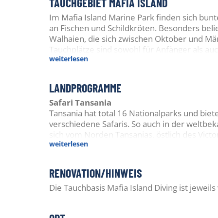
TAUCHGEBIET MAFIA ISLAND
Im Mafia Island Marine Park finden sich bunt
an Fischen und Schildkröten. Besonders beli
Walhaien, die sich zwischen Oktober und Mä
Tauchplätze sind sowohl für Anfänger als au
weiterlesen
auch im Makro-Bereich allerhand an Raritäte
LANDPROGRAMME
Safari Tansania
Tansania hat total 16 Nationalparks und biet
verschiedene Safaris. So auch in der weltb
sich vom Norden Tansanias, östlich des Victor
weiterlesen
vielen Tieren eine Heimat. Mafia Island kann
weiterlesen
RENOVATION/HINWEIS
Die Tauchbasis Mafia Island Diving ist jeweils 