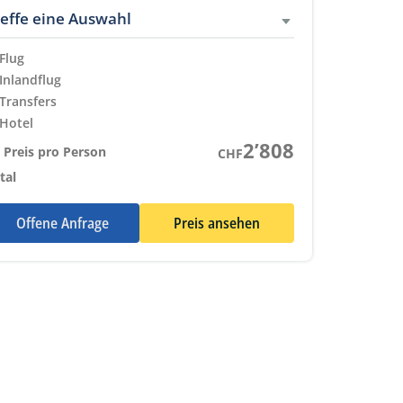
reffe eine Auswahl
Flug
Eingeschlossene Leistungen
Inlandflug
Eingeschlossene Leistungen
Transfers
Eingeschlossene Leistungen
Hotel
Eingeschlossene Leistungen
2’808
 Preis pro Person
CHF
tal
Offene Anfrage
Preis ansehen