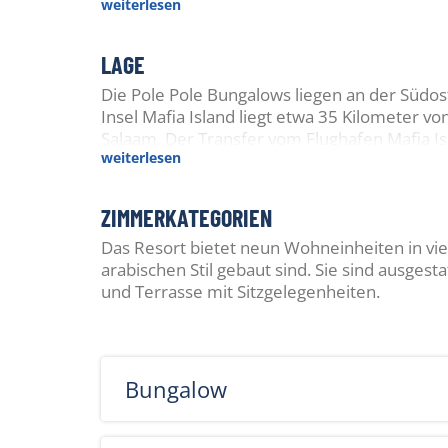
weiterlesen
Taucher und Schnorcheler, die die faszinier
Marine Parks erkunden möchten, sowie für al
LAGE
in einer atemberaubenden Umgebung sehn
Die Pole Pole Bungalows liegen an der Südost
Insel Mafia Island liegt etwa 35 Kilometer vo
Salaam. Der Transfer vom Flughafen Mafia I
weiterlesen
ZIMMERKATEGORIEN
Das Resort bietet neun Wohneinheiten in vier
arabischen Stil gebaut sind. Sie sind ausge
und Terrasse mit Sitzgelegenheiten.
Bungalow