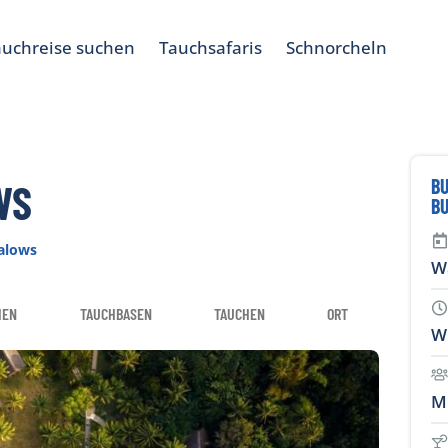
auchreise suchen
Tauchsafaris
Schnorcheln
BU
WS
B
alows
W
IEN
TAUCHBASEN
TAUCHEN
ORT
W
M