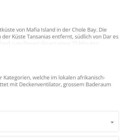
enden Unterwasserwelten des Mafia Island
le, die sich nach einem unvergesslichen Erlebnis
en.
küste von Mafia Island in der Chole Bay. Die
n der Küste Tansanias entfernt, südlich von Dar es
sland zum Resort dauert etwa 20 Minuten.
 Kategorien, welche im lokalen afrikanisch-
stattet mit Deckenventilator, grossem Baderaum