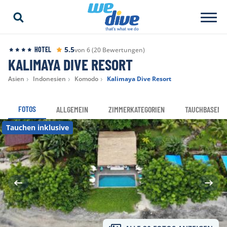
5.5
HOTEL
von 6 (20 Bewertungen)
KALIMAYA DIVE RESORT
Asien
Indonesien
Komodo
Kalimaya Dive Resort
FOTOS
ALLGEMEIN
ZIMMERKATEGORIEN
TAUCHBASEN
Tauchen inklusive