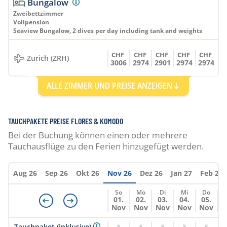
Bungalow
Zweibettzimmer
Vollpension
Seaview Bungalow, 2 dives per day including tank and weights
CHF
CHF
CHF
CHF
CHF
Zurich (ZRH)
3006
2974
2901
2974
2974
ALLE ZIMMER UND PREISE ANZEIGEN
Bungalow
Doppelzimmer
Vollpension
Beach Bungalow, 2 dives per day including equipment
TAUCHPAKETE PREISE FLORES & KOMODO
Bei der Buchung können einen oder mehrere
CHF
CHF
CHF
CHF
CHF
Zurich (ZRH)
Tauchausflüge zu den Ferien hinzugefügt werden.
3118
3086
3013
3086
3086
Bungalow
Aug 26
Sep 26
Okt 26
Nov 26
Dez 26
Jan 27
Feb 27
Zweibettzimmer
So
Mo
Di
Mi
Do
Vollpension
01.
02.
03.
04.
05.
Seaview Bungalow, 2 dives per day including equipment
Nov
Nov
Nov
Nov
Nov
×
×
×
×
×
CHF
CHF
CHF
CHF
CHF
Tauchpaket (inklusive)