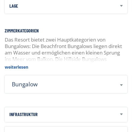
LAGE
ZIMMERKATEGORIEN
Das Resort bietet zwei Hauptkategorien von
Bungalows: Die Beachfront Bungalows liegen direkt
am Wasser und ermöglichen einen kleinen Sprung
ins Meer vom Balkon. Die Hillside Bungalows
befinden sich leicht erhöht mit Blick über die Küste.
weiterlesen
Für Alleinreisende steht ggf. eine Shared-Zimmer-
Option zur Verfügung. Die einfache, eco-orientierte
Bungalow
Ausstattung lädt dazu ein, während des Aufenthalts
vollständig abzuschalten.
INFRASTRUKTUR
Zahlbar vor Ort:
Gili Banta Marine Park Gebühr ca. IDR100'000 pro