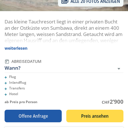
ALLE 20 FOTOS ANZEIGEN
Das kleine Tauchresort liegt in einer privaten Bucht
an der Ostküste von Sumbawa, direkt an einem 400
Meter langen, weissen Sandstrand. Getaucht wird am
eigenen Hausriff und an den umliegenden, weniger
frequentierten, Tauchplätzen des westlichen Komodo
weiterlesen
Nationalparks.
ABREISEDATUM
Wann?
Flug
Eingeschlossene Leistungen
Inlandflug
Eingeschlossene Leistungen
Transfers
Bima naar Kalimaya DIve Resort en vv
Hotel
Eingeschlossene Leistungen
2’900
ab Preis pro Person
CHF
Offene Anfrage
Preis ansehen