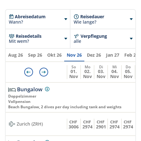
250'000 bis 300'000 pro Person.
Indonesien erhebt 10% Taxen, welche in unseren
Abreisedatum
Reisedauer
Wann?
Wie lange?
Preisen bereits eingeschlossen sind. Bei
Extrakosten vor Ort können diese zusätzlich
Reisedetails
Verpflegung
erhoben werden. Sollten sich Taxen ändern können
Mit wem?
alle
diese jederzeit weiterverrechnet werden.
Aug 26
Sep 26
Okt 26
Nov 26
Dez 26
Jan 27
Feb 27
So
Mo
Di
Mi
Do
01.
02.
03.
04.
05.
Nov
Nov
Nov
Nov
Nov
Bungalow
Doppelzimmer
Vollpension
Beach Bungalow, 2 dives per day including tank and weights
CHF
CHF
CHF
CHF
CHF
Zurich (ZRH)
3006
2974
2901
2974
2974