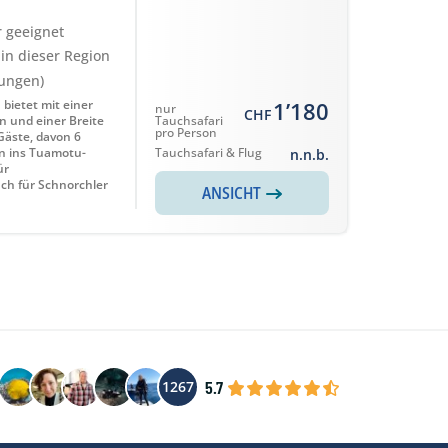
r geeignet
 in dieser Region
tungen)
 bietet mit einer
1’180
nur
CHF
 und einer Breite
Tauchsafari
pro Person
 Gäste, davon 6
n ins Tuamotu-
Tauchsafari & Flug
n.n.b.
ür
uch für Schnorchler
ANSICHT
5.7
1267