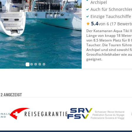
Archipel
Auch für Schnorchle
Einzige Tauchschiffe
5.4
von 6 (17 Bewer
Der Katamaran Aqua Tiki II
Länge von knapp 18 Metern
von 8.5 Metern Platz für 8
Taucher. Die Touren führe
Archipel und sind sowohl f
Grossfischliebhaber wie a
geeignet.
 2 ANGEZEIGT