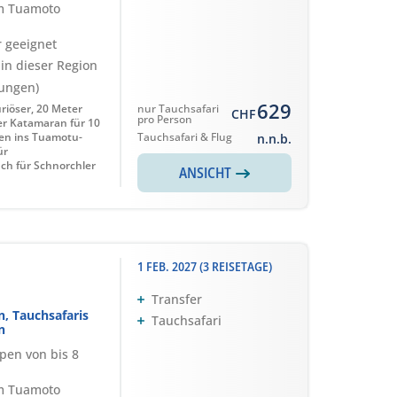
im Tuamoto
r geeignet
 in dieser Region
tungen)
629
xuriöser, 20 Meter
nur Tauchsafari
CHF
pro Person
er Katamaran für 10
en ins Tuamotu-
Tauchsafari & Flug
n.n.b.
ür
uch für Schnorchler
ANSICHT
1 FEB. 2027 (3 REISETAGE)
Transfer
n, Tauchsafaris
Tauchsafari
n
ppen von bis 8
im Tuamoto