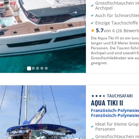
Grossfischtauchen 
Archipel
Auch für Schnorchle
Einzige Tauchschiffe
5.7
von 6 (26 Bewer
Die Aqua Tiki III ist ein lu
langer und 9,8 Meter breit
Personen. Die Touren führ
Archipel und sind sowohl f
Grossfischliebhaber wie a
geeignet.
TAUCHSAFARI
AQUA TIKI II
Französisch-Polynesie
Französisch-Polynesie
Ideal für kleine Gru
Personen
Grossfischtauchen 