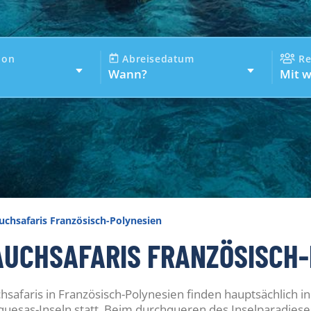
ion
Abreisedatum
Re
Wann?
Mit 
uchsafaris Französisch-Polynesien
AUCHSAFARIS FRANZÖSISCH-
hsafaris in Französisch-Polynesien finden hauptsächlich 
uesas-Inseln statt. Beim durchqueren des Inselparadies