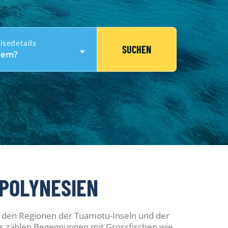
isedetails
SUCHEN
wem?
POLYNESIEN
in den Regionen der Tuamotu-Inseln und der
es zählen Begegnungen mit Grossfischen wie