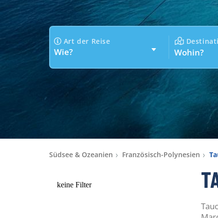
Art der Reise
Destinat
Wie?
Wohin?
Südsee & Ozeanien
Französisch-Polynesien
Ta
T
keine Filter
Tauc
Marq