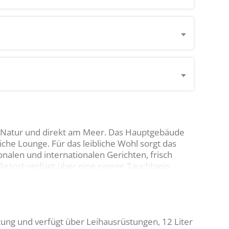
er Natur und direkt am Meer. Das Hauptgebäude
che Lounge. Für das leibliche Wohl sorgt das
nalen und internationalen Gerichten, frisch
Resort verfügt über eine eigene Tauchbasis,
rse anbietet. Ein natürlicher Pool mit
m organisiert das Resort Ausflüge zu den
Sehenswürdigkeiten der Insel Alor. Für Wellness
nd Anwendungen, die den Gästen zur Verfügung
tung und verfügt über Leihausrüstungen, 12 Liter
 verfügbar.