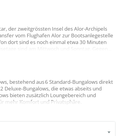
ar, der zweitgrössten Insel des Alor-Archipels
ransfer vom Flughafen Alor zur Bootsanlegestelle
on dort sind es noch einmal etwa 30 Minuten
eisetage sind am Mittwoch und Sonntag. Gegen
rganisiert werden.
ows, bestehend aus 6 Standard‑Bungalows direkt
 2 Deluxe‑Bungalows, die etwas abseits und
ows bieten zusätzlich Loungebereich und
ür mehr Komfort und Privatsphäre.