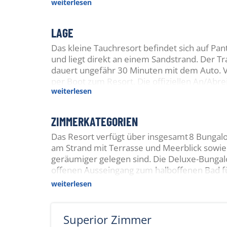
weiterlesen
LAGE
Das kleine Tauchresort befindet sich auf Pant
und liegt direkt an einem Sandstrand. Der T
dauert ungefähr 30 Minuten mit dem Auto. V
per Boot zum Resort. Die offiziellen An/Abr
weiterlesen
einen Aufpreis können jeden Tag Transfers o
ZIMMERKATEGORIEN
Das Resort verfügt über insgesamt 8 Bungal
am Strand mit Terrasse und Meerblick sowie
geräumiger gelegen sind. Die Deluxe-Bungal
offenen Ausseingang zum halboffenen Bad f
weiterlesen
Superior Zimmer