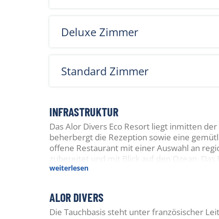
Deluxe Zimmer
Standard Zimmer
INFRASTRUKTUR
Das Alor Divers Eco Resort liegt inmitten d
beherbergt die Rezeption sowie eine gemütli
offene Restaurant mit einer Auswahl an regio
zubereitet und mit Blick auf den Ozean. Das 
weiterlesen
welche die Taucher bestens ausstattet und Ku
Sonnenliegen lädt zum Entspannen ein. Zude
spektakulären Tauchplätzen und kulturellen 
ALOR DIVERS
sorgt eine kleine Spa-Ecke mit Massagen u
Die Tauchbasis steht unter französischer Lei
stehen. WLAN ist in den Bungalows kostenlos