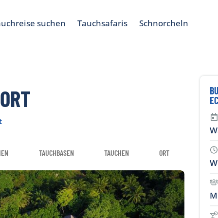
auchreise suchen
Tauchsafaris
Schnorcheln
BU
SORT
E
t
W
IEN
TAUCHBASEN
TAUCHEN
ORT
W
M