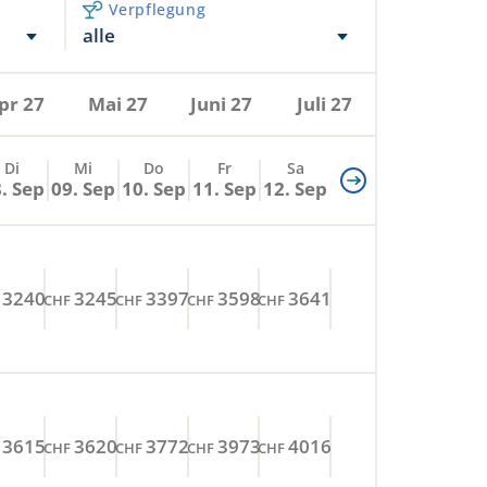
Verpflegung
alle
pr 27
Mai 27
Juni 27
Juli 27
Di
Mi
Do
Fr
Sa
. Sep
09. Sep
10. Sep
11. Sep
12. Sep
3240
3245
3397
3598
3641
CHF
CHF
CHF
CHF
3615
3620
3772
3973
4016
CHF
CHF
CHF
CHF