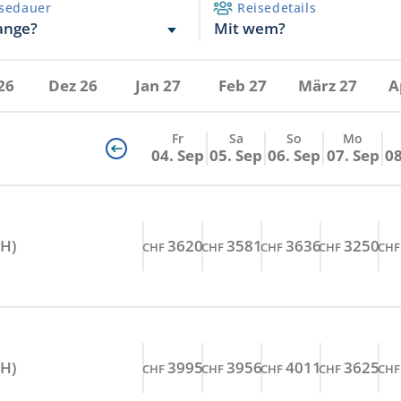
sedauer
Reisedetails
Mit wem?
ange?
26
Dez 26
Jan 27
Feb 27
März 27
A
Fr
Sa
So
Mo
04. Sep
05. Sep
06. Sep
07. Sep
08
RH)
3620
3581
3636
3250
CHF
CHF
CHF
CHF
CHF
RH)
3995
3956
4011
3625
CHF
CHF
CHF
CHF
CHF