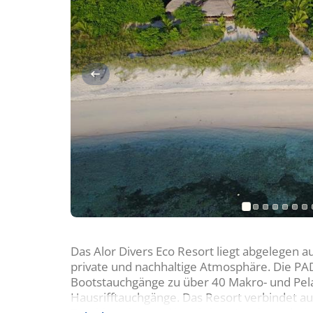
Das Alor Divers Eco Resort liegt abgelegen au
private und nachhaltige Atmosphäre. Die PADI
Bootstauchgänge zu über 40 Makro- und Pel
Hausrifftauchgänge. Das Resort verbindet au
Tauchkomfort und herzlicher Gastfreundscha