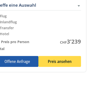
reffe eine Auswahl
Flug
Eingeschlossene Leistungen
Inlandflug
Eingeschlossene Leistungen
Transfer
Eingeschlossene Leistungen
Hotel
Eingeschlossene Leistungen
3’239
 Preis pro Person
CHF
tal
Offene Anfrage
Preis ansehen