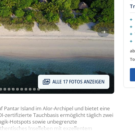
T
ab
To
ALLE 17 FOTOS ANZEIGEN
f Pantar Island im Alor-Archipel und bietet eine
-zertifizierte Tauchbasis ermöglicht täglich zwei
agik-Hotspots sowie unbegrenzte
thentisches Inselleben mit exzellentem
ft.