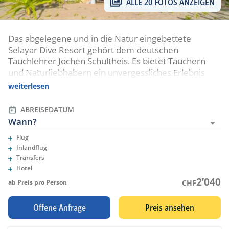
ALLE 20 FOTOS ANZEIGEN
Das abgelegene und in die Natur eingebettete
Selayar Dive Resort gehört dem deutschen
Tauchlehrer Jochen Schultheis. Es bietet Tauchern
und Naturliebhabern ein unvergessliches Erlebnis
weit ab von touristischen Pfaden. Die Tauchgründe
weiterlesen
zeichnen sich durch lebendige und intakte Riffe mit
steilen Wänden und flachen Korallengärten aus.
ABREISEDATUM
Wann?
Flug
Eingeschlossene Leistungen
Inlandflug
Eingeschlossene Leistungen
Transfers
Eingeschlossene Leistungen
Hotel
Eingeschlossene Leistungen
2’040
ab Preis pro Person
CHF
Offene Anfrage
Preis ansehen