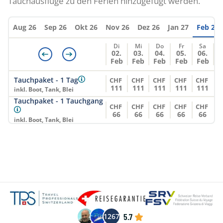
Tauchausflüge zu den Ferien hinzugefügt werden.
Aug 26
Sep 26
Okt 26
Nov 26
Dez 26
Jan 27
Feb 27
Di
Mi
Do
Fr
Sa
02.
03.
04.
05.
06.
Feb
Feb
Feb
Feb
Feb
Tauchpaket - 1 Tag
CHF
CHF
CHF
CHF
CHF
111
111
111
111
111
inkl. Boot, Tank, Blei
Tauchpaket - 1 Tauchgang
CHF
CHF
CHF
CHF
CHF
66
66
66
66
66
inkl. Boot, Tank, Blei
5.7
1267