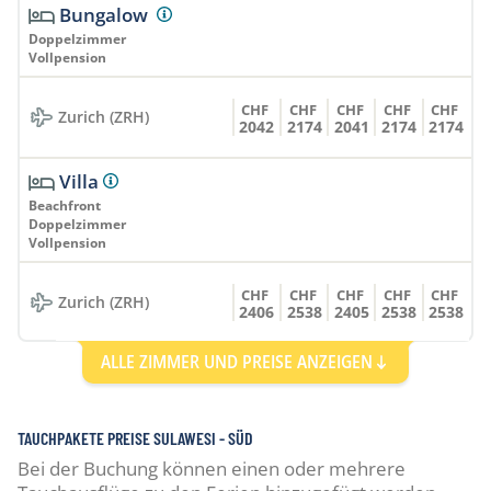
Bungalow
Doppelzimmer
Vollpension
CHF
CHF
CHF
CHF
CHF
Zurich (ZRH)
2042
2174
2041
2174
2174
Villa
Beachfront
Doppelzimmer
Vollpension
CHF
CHF
CHF
CHF
CHF
Zurich (ZRH)
2406
2538
2405
2538
2538
ALLE ZIMMER UND PREISE ANZEIGEN
Bungalow
Einzelzimmer
Vollpension
TAUCHPAKETE PREISE SULAWESI - SÜD
CHF
CHF
CHF
CHF
CHF
Bei der Buchung können einen oder mehrere
Zurich (ZRH)
2740
2872
2739
2872
2872