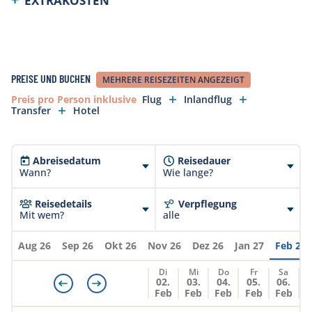
EXTRAKOSTEN
können jederzeit ändern!
Indonesien erhebt 10% Taxen, welche in unseren
Preisen bereits eingeschlossen sind. Bei
Extrakosten vor Ort können diese zusätzlich
PREISE UND BUCHEN
MEHRERE REISEZEITEN ANGEZEIGT
erhoben werden. Sollten sich Taxen ändern können
diese jederzeit weiterverrechnet werden.
Preis pro Person inklusive
Flug
Inlandflug
Transfer
Hotel
Abreisedatum
Reisedauer
Wann?
Wie lange?
Reisedetails
Verpflegung
Mit wem?
alle
Aug 26
Sep 26
Okt 26
Nov 26
Dez 26
Jan 27
Feb 27
Di
Mi
Do
Fr
Sa
02.
03.
04.
05.
06.
Feb
Feb
Feb
Feb
Feb