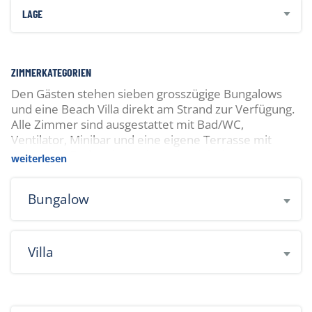
LAGE
ZIMMERKATEGORIEN
Den Gästen stehen sieben grosszügige Bungalows
und eine Beach Villa direkt am Strand zur Verfügung.
Alle Zimmer sind ausgestattet mit Bad/WC,
Ventilator, Minibar und eine eigene Terrasse mit
Meerblick. Zudem hat jede Wohneinheit einen
weiterlesen
eigenen Strandabschnitt mit zwei Liegestühlen.
Bungalow
Villa