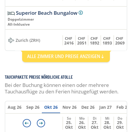
Superior Beach Bungalow
Doppelzimmer
All-Inklusive
CHF
CHF
CHF
CHF
CHF
Zurich (ZRH)
2416
2051
1892
1893
2069
ALLE ZIMMER UND PREISE ANZEIGEN
Superior Beach Bungalow
Doppelzimmer
Vollpension
TAUCHPAKETE PREISE NÖRDLICHE ATOLLE
CHF
CHF
CHF
CHF
CHF
Bei der Buchung können einen oder mehrere
Zurich (ZRH)
2623
2259
2100
2100
2307
Tauchausflüge zu den Ferien hinzugefügt werden.
Superior Beach Bungalow
Aug 26
Sep 26
Okt 26
Nov 26
Dez 26
Jan 27
Feb 27
Einzelzimmer
All-Inklusive
So
Mo
Di
Mi
Do
25.
26.
27.
28.
29.
Okt
Okt
Okt
Okt
Okt
CHF
CHF
CHF
CHF
CHF
Zurich (ZRH)