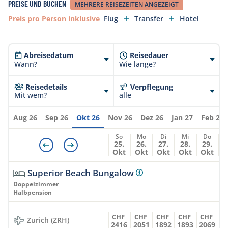
aktuelle 17% maledivische Goods & Services Tax
PREISE UND BUCHEN
MEHRERE REISEZEITEN ANGEZEIGT
(GST Tax) sowie die USD 12.00/Tag Green Taxen
Preis pro Person inklusive
Flug
Transfer
Hotel
und die 10% Service Charge. Wir behalten uns vor,
eine allfällige Erhöhung dieser Steuer jederzeit
weiterzuverrechnen. Für Zahlungen vor Ort
Abreisedatum
Reisedauer
werden die Taxen separat verrechnet.
Wann?
Wie lange?
Reisedetails
Verpflegung
Mit wem?
alle
Aug 26
Sep 26
Okt 26
Nov 26
Dez 26
Jan 27
Feb 27
So
Mo
Di
Mi
Do
25.
26.
27.
28.
29.
Okt
Okt
Okt
Okt
Okt
Superior Beach Bungalow
Doppelzimmer
Halbpension
CHF
CHF
CHF
CHF
CHF
Zurich (ZRH)
2416
2051
1892
1893
2069