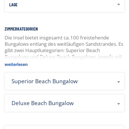
LAGE
ZIMMERKATEGORIEN
Die Insel bietet insgesamt ca. 100 freistehende
Bungalows entlang des weitläufigen Sandstrandes. Es
gibt zwei Hauptkategorien: Superior Beach
Bungalows und Deluxe Beach Bungalows, jeweils mit
direktem Zugang zum Strand. Die Unterkünfte sind
weiterlesen
modern ausgestattet und bieten ein hohes Mass an
Privatsphäre.
Superior Beach Bungalow
Deluxe Beach Bungalow