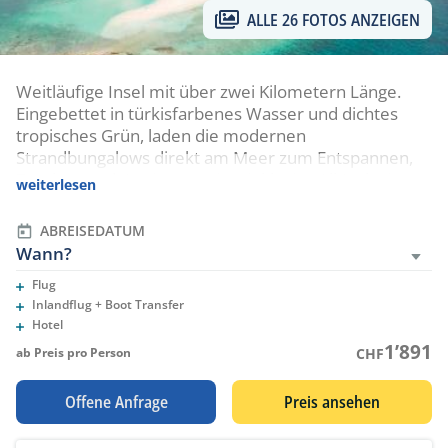
ALLE 26 FOTOS ANZEIGEN
Weitläufige Insel mit über zwei Kilometern Länge.
Eingebettet in türkisfarbenes Wasser und dichtes
tropisches Grün, laden die modernen
Strandbungalows direkt am Meer zum Entspannen,
Tauchen und Geniessen ein – inklusive All-Inclusive-
weiterlesen
Verpflegung, Spa und PADI-Tauchzentrum für
eindrucksvolle Unterwassererlebnisse.
ABREISEDATUM
Wann?
Flug
Eingeschlossene Leistungen
Inlandflug + Boot Transfer
Eingeschlossene Leistungen
Hotel
Eingeschlossene Leistungen
1’891
ab Preis pro Person
CHF
Offene Anfrage
Preis ansehen