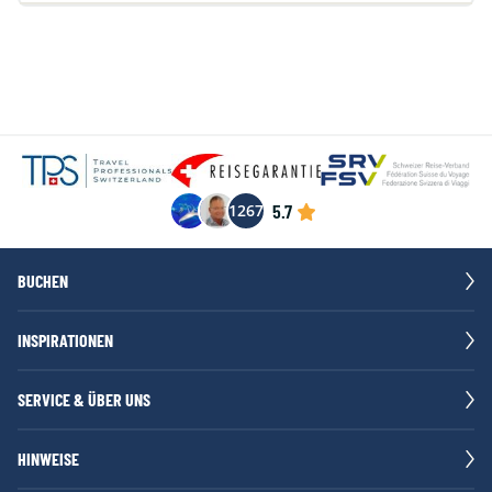
2793
2428
2269
2270
2490
Superior Beach Bungalow
Einzelzimmer
Halbpension
CHF
CHF
CHF
CHF
CHF
Zurich (ZRH)
2793
2428
2269
2270
2490
5.7
1267
Superior Beach Bungalow
Einzelzimmer
Vollpension
BUCHEN
CHF
CHF
CHF
CHF
CHF
Zurich (ZRH)
3001
2636
2477
2478
2698
INSPIRATIONEN
SERVICE & ÜBER UNS
HINWEISE