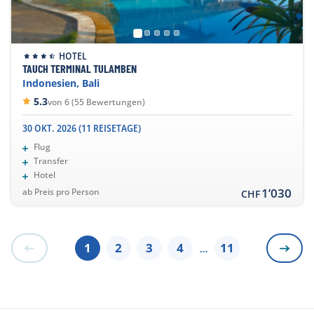
HOTEL
TAUCH TERMINAL TULAMBEN
Indonesien, Bali
5.3
von 6 (55 Bewertungen)
30 OKT. 2026 (11 REISETAGE)
Flug
Transfer
Hotel
1’030
ab Preis pro Person
CHF
1
2
3
4
11
…