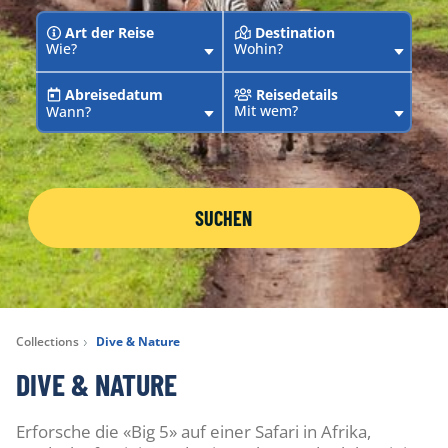
Art der Reise
Destination
Wie?
Wohin?
Abreisedatum
Reisedetails
Mit wem?
Wann?
SUCHEN
Collections
Dive & Nature
DIVE & NATURE
Erforsche die «Big 5» auf einer Safari in Afrika,