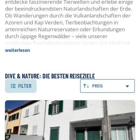
entdecke faszinierende Tierwelten und erlebe einige
der beeindruckendsten Naturlandschaften der Erde.
Ob Wanderungen durch die Vulkanlandschaften der
Azoren und Kap Verden, Tierbeobachtungen in
artenreichen Naturreservaten oder Erkundungen
durch üppige Regenwälder – viele unserer
exotischen Tauchdestinationen lassen sich ideal mit
unvergesslichen Naturerlebnissen an Land
weiterlesen
kombinieren. Wie auch beim Tauchen werden alle
Reisen individuell auf die Wünsche unserer Kunden
abgestimmt.
DIVE & NATURE: DIE BESTEN REISEZIELE
FILTER
PREIS